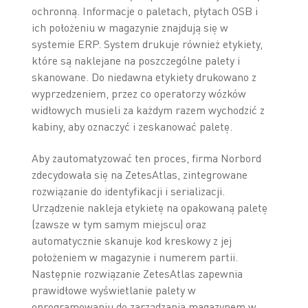
ochronną. Informacje o paletach, płytach OSB i
ich położeniu w magazynie znajdują się w
systemie ERP. System drukuje również etykiety,
które są naklejane na poszczególne palety i
skanowane. Do niedawna etykiety drukowano z
wyprzedzeniem, przez co operatorzy wózków
widłowych musieli za każdym razem wychodzić z
kabiny, aby oznaczyć i zeskanować paletę.
Aby zautomatyzować ten proces, firma Norbord
zdecydowała się na ZetesAtlas, zintegrowane
rozwiązanie do identyfikacji i serializacji.
Urządzenie nakleja etykietę na opakowaną paletę
(zawsze w tym samym miejscu) oraz
automatycznie skanuje kod kreskowy z jej
położeniem w magazynie i numerem partii.
Następnie rozwiązanie ZetesAtlas zapewnia
prawidłowe wyświetlanie palety w
oprogramowaniu do zarządzania magazynem w