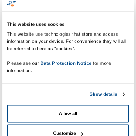
etykiety. W ten sposób znacząco zwiększa się
także ich bezpieczeństwo – konieczność
wychodzenia przez operatora z kabiny i
wchodzenia do niej z powrotem zawsze wiąże się z
This website uses cookies
ryzykiem upadku.
This website use technologies that store and access
information on your device. For convenience they will all
„Dzięki projektowi firmy Zetes różnica jest
be referred to here as “cookies”.
ogromna” – mówi Steven Brouillard, Department
Manager Finishing End Operations w Norbord.
Please see our
Data Protection Notice
for more
„Oszczędzamy czas, jesteśmy wydajniejsi i
information.
popełniamy mniej błędów przy skanowaniu.
Mieliśmy właśnie uruchomić drugą linię
produkcyjną. Teraz dzięki ZetesAtlas mamy
Show details
dodatkową linię, ale pracuje przy niej ten sam
zespół. Nowe rozwiązanie pojawiło się w
odpowiednim momencie”.
Allow all
Nowy sposób pracy
Customize