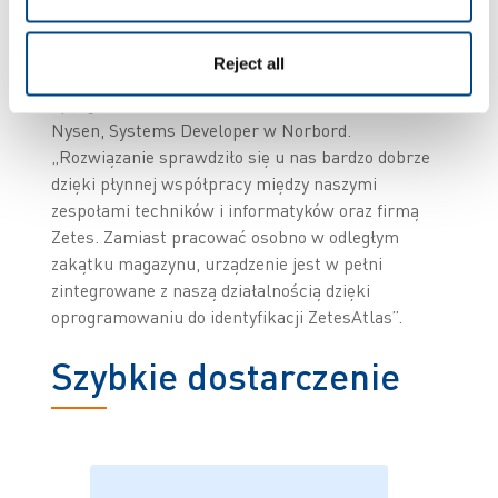
dzięki ZetesAtlas
Reject all
„Nie jest łatwo połączyć maszyny przemysłowe z
oprogramowaniem ERP lub WMS” – mówi Stefan
Nysen, Systems Developer w Norbord.
„Rozwiązanie sprawdziło się u nas bardzo dobrze
dzięki płynnej współpracy między naszymi
zespołami techników i informatyków oraz firmą
Zetes. Zamiast pracować osobno w odległym
zakątku magazynu, urządzenie jest w pełni
zintegrowane z naszą działalnością dzięki
oprogramowaniu do identyfikacji ZetesAtlas”.
Szybkie dostarczenie