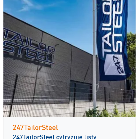
247TailorSteel
247TailorSteel cyfryzuje listy