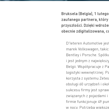
Bruksela (Belgia), 1 luteg
zaufanego partnera, który
przyszłości. Dzięki wdroż
obecnie zdigitalizowana, 
D'Ieteren Automotive je
marek Volkswagen, takich
Bentley i Porsche. Spółk
i jest jednym z najwięks
Belgii. Współpracuje z P
logistyki wewnętrznej. P
korzysta z systemu ZetesC
obsługi 60 urządzeń i ok
sukcesu firmy jest spraw
związanych z pojazdami 
firmie funkcjonuje 49 pun
w nocy. Potrzeba większe