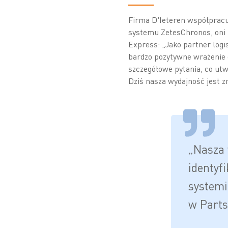
Firma D'Ieteren współpracu
systemu ZetesChronos, oni r
Express: „Jako partner log
bardzo pozytywne wrażenie d
szczegółowe pytania, co utw
Dziś nasza wydajność jest z
„Nasza 
identyf
systemie
w Parts