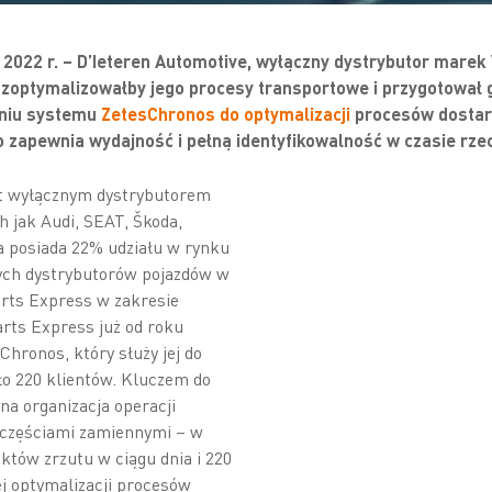
o 2022 r. – D’Ieteren Automotive, wyłączny dystrybutor mare
 zoptymalizowałby jego procesy transportowe i przygotował
eniu systemu
ZetesChronos do optymalizacji
procesów dostarc
co zapewnia wydajność i pełną identyfikowalność w czasie rz
st wyłącznym dystrybutorem
 jak Audi, SEAT, Škoda,
a posiada 22% udziału w rynku
zych dystrybutorów pojazdów w
arts Express w zakresie
arts Express już od roku
hronos, który służy jej do
oło 220 klientów. Kluczem do
na organizacja operacji
i częściami zamiennymi – w
któw zrzutu w ciągu dnia i 220
j optymalizacji procesów