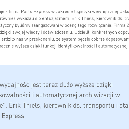
je z firmą Parts Express w zakresie logistyki wewnętrznej. Ja
ównież wykazali się entuzjazmem. Erik Thiels, kierownik ds. tra
istyczny byliśmy zaangażowani w ocenę tego rozwiązania. Firma 
zięki swojej wiedzy i doświadczeniu. Udzielili konkretnych odpo
ierdziło nas w przekonaniu, że system będzie dobrze dopasowan
nacznie wyższa dzięki funkcji identyfikowalności i automatycznej
wydajność jest teraz dużo wyższa dzięki
ikowalności i automatycznej archiwizacji w
”. Erik Thiels, kierownik ds. transportu i sta
 Express