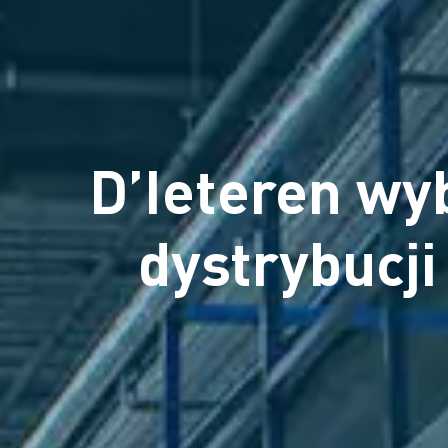
D’Ieteren wy
dystrybucji