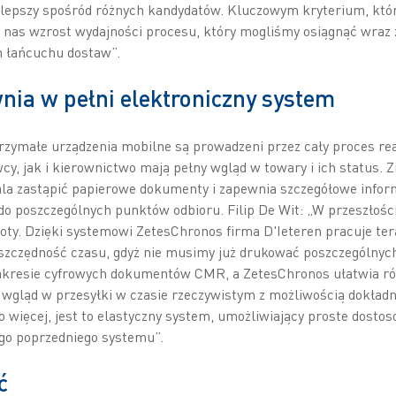
jlepszy spośród różnych kandydatów. Kluczowym kryterium, któ
a nas wzrost wydajności procesu, który mogliśmy osiągnąć wraz 
m łańcuchu dostaw”.
nia w pełni elektroniczny system
zymałe urządzenia mobilne są prowadzeni przez cały proces real
y, jak i kierownictwo mają pełny wgląd w towary i ich status. 
 zastąpić papierowe dokumenty i zapewnia szczegółowe inform
o poszczególnych punktów odbioru. Filip De Wit: „W przeszłości 
y. Dzięki systemowi ZetesChronos firma D'Ieteren pracuje tera
oszczędność czasu, gdyż nie musimy już drukować poszczególny
kresie cyfrowych dokumentów CMR, a ZetesChronos ułatwia ró
gląd w przesyłki w czasie rzeczywistym z możliwością dokład
więcej, jest to elastyczny system, umożliwiający proste dostos
go poprzedniego systemu”.
ć