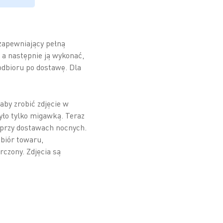
 zapewniający pełną
a następnie ją wykonać,
odbioru po dostawę. Dla
aby zrobić zdjęcie w
yło tylko migawką. Teraz
 przy dostawach nocnych.
dbiór towaru,
rczony. Zdjęcia są