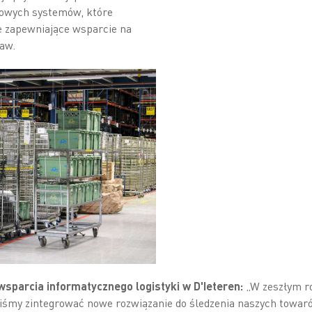
nowych systemów, które
e zapewniające wsparcie na
aw.
. wsparcia informatycznego logistyki w D'Ieteren:
„W zeszłym r
liśmy zintegrować nowe rozwiązanie do śledzenia naszych towar