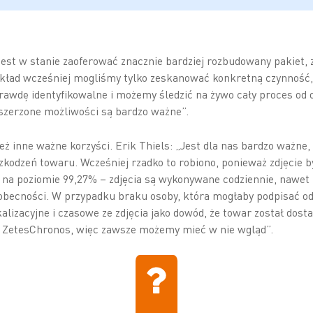
jest w stanie zaoferować znacznie bardziej rozbudowany pakiet,
kład wcześniej mogliśmy tylko zeskanować konkretną czynność, 
rawdę identyfikowalne i możemy śledzić na żywo cały proces od 
zszerzone możliwości są bardzo ważne”.
ż inne ważne korzyści. Erik Thiels: „Jest dla nas bardzo ważne, 
kodzeń towaru. Wcześniej rzadko to robiono, ponieważ zdjęcie b
 na poziomie 99,27% – zdjęcia są wykonywane codziennie, nawet
 obecności. W przypadku braku osoby, która mogłaby podpisać o
lizacyjne i czasowe ze zdjęcia jako dowód, że towar został dosta
ZetesChronos, więc zawsze możemy mieć w nie wgląd”.