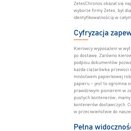
ZetesChronos okazał się na
wyborze firmy Zetes, był dl
identyfikowalnością w cały
Cyfryzacja zapew
Kierowcy wyposażeni w wytr
po dostawę. Zarówno kierowc
podpisu dokumentów pozwala
każda ciężarówka przewozi d
mnóstwem papierkowej robot
papieru – jest to ogromna 
prawdziwym pionierem w za
pustych kontenerów; mamy w
kontenerów dostawczych. Co 
w przeciwieństwie do nasze
Pełna widocznoś