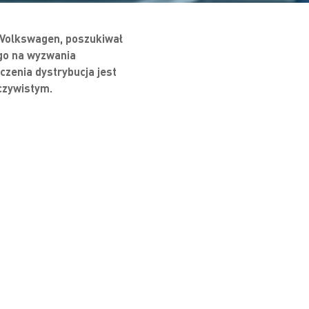
k Volkswagen, poszukiwał
 go na wyzwania
zenia dystrybucja jest
eczywistym.