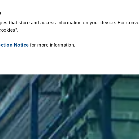
teriały eksploatacyjne
Referencje
O nas
Aktualności
Kontak
s
ies that store and access information on your device. For conve
cookies”.
ection Notice
for more information.