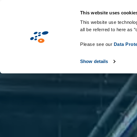
Przejdź
Rozwiązania
Branże
Technologie i ma
do
This website uses cookie
treści
This website use technolog
all be referred to here as “
Please see our
Data Prot
Show details