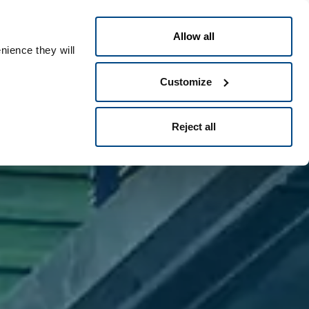
Polski
t
People ID
Allow all
nience they will
Customize
Reject all