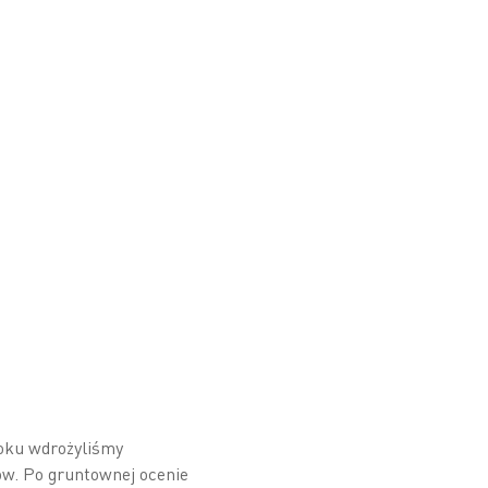
oku wdrożyliśmy
ów. Po gruntownej ocenie