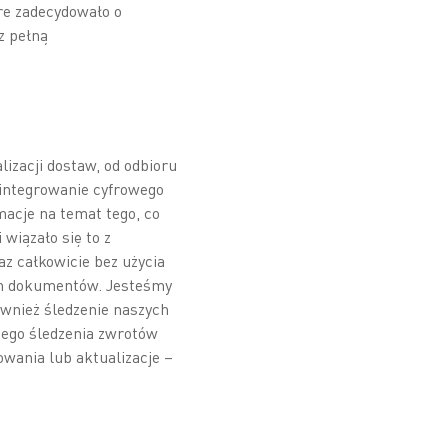
re zadecydowało o
z pełną
izacji dostaw, od odbioru
Zintegrowanie cyfrowego
acje na temat tego, co
wiązało się to z
z całkowicie bez użycia
ch dokumentów. Jesteśmy
wnież śledzenie naszych
nego śledzenia zwrotów
owania lub aktualizacje –