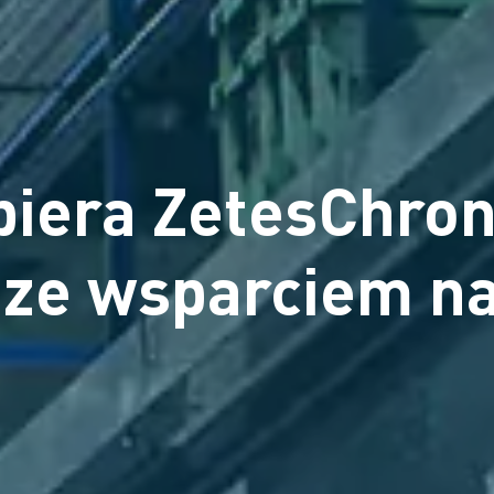
biera ZetesChron
 ze wsparciem n