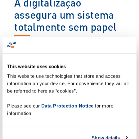
A digitalização
assegura um sistema
totalmente sem papel
Equipados com dispositivos móveis robustos, os
motoristas são orientados ao longo das suas
entregas, desde a recolha à entrega. Tanto os
This website uses cookies
motoristas como os gestores têm total
visibilidade da mercadoria e do seu estado. A
This website use technologies that store and access
integração da assinatura digital de documentos
information on your device. For convenience they will all
substitui os anteriores documentos baseados em
be referred to here as “cookies”.
papel, detalhando exatamente o que cada camião
transporta para cada ponto de entrega. Filip De
Please see our
Data Protection Notice
for more
Wit: "Anteriormente, este processo envolvia uma
information.
enorme quantidade de papelada. Graças ao
software ZetesChronos, agora a D’Ieteren opera
totalmente sem papel, o que representa uma
Show details