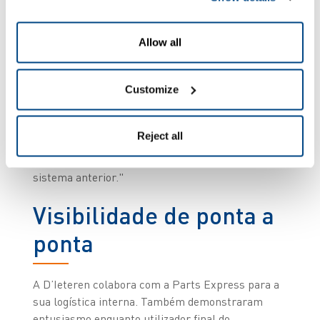
enorme poupança de tempo porque já não temos
de imprimir os documentos individualmente.
Somos pioneiros em documentos CMR digitais,
Allow all
mas o ZetesChronos também torna mais fácil
controlar os vazios; dispomos de visibilidade da
Customize
expedição em tempo real, com a capacidade de
monitorizar com precisão as devoluções de
contentores de entregas. Por último, é um
Reject all
sistema flexível que permite ajustes ou
atualizações simples, ao contrário do nosso
sistema anterior."
Visibilidade de ponta a
ponta
A D’Ieteren colabora com a Parts Express para a
sua logística interna. Também demonstraram
entusiasmo enquanto utilizador final do