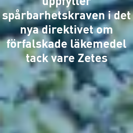
uppfyller
spårbarhetskraven i det
nya direktivet om
förfalskade läkemedel
tack vare Zetes