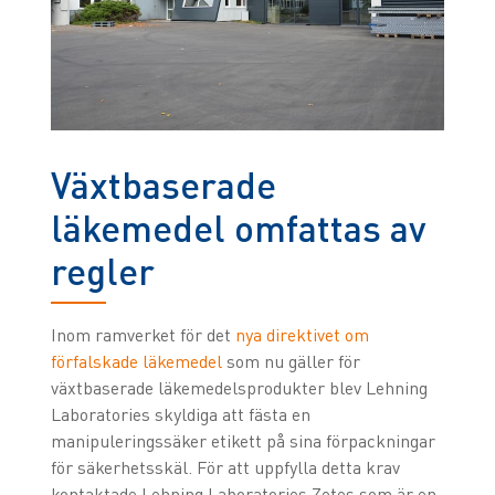
Växtbaserade
läkemedel omfattas av
regler
Inom ramverket för det
nya direktivet om
förfalskade läkemedel
som nu gäller för
växtbaserade läkemedelsprodukter blev Lehning
Laboratories skyldiga att fästa en
manipuleringssäker etikett på sina förpackningar
för säkerhetsskäl. För att uppfylla detta krav
kontaktade Lehning Laboratories Zetes som är en