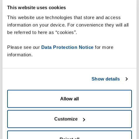
Snabbare märkning på
This website uses cookies
tillverknings- och
This website use technologies that store and access
förpackningslinjerna
information on your device. For convenience they will all
Garanti för helt
be referred to here as “cookies”.
manipuleringssäkra och äkta
Please see our
Data Protection Notice
for more
produkter
information.
Show details
Lehning Laboratories bildades 1935 och är en
fransk föregångare inom naturlig växtbaserad
Allow all
behandling. 35 ton fräscha växter levereras till
anläggningen varje år för användning vid
tillverkning av produkter i olika former: granuler,
Customize
tabletter eller vätskor. När växterna omvandlats
till aktiva ingredienser ingår de i en mängd olika
naturprodukter för konsumenter (läkemedel,