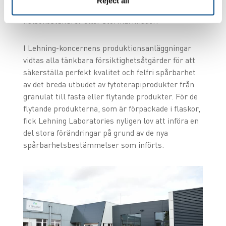
Reject all
kosttillskott, kosmetika osv) som säljs på apotek, i
hälsokostaffärer eller stormarknader.
I Lehning-koncernens produktionsanläggningar
vidtas alla tänkbara försiktighetsåtgärder för att
säkerställa perfekt kvalitet och felfri spårbarhet
av det breda utbudet av fytoterapiprodukter från
granulat till fasta eller flytande produkter. För de
flytande produkterna, som är förpackade i flaskor,
fick Lehning Laboratories nyligen lov att införa en
del stora förändringar på grund av de nya
spårbarhetsbestämmelser som införts.