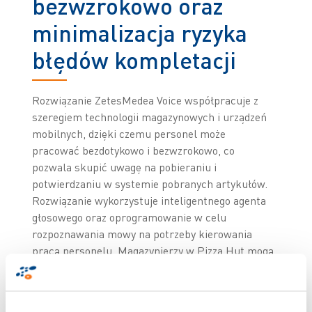
bezwzrokowo oraz
minimalizacja ryzyka
błędów kompletacji
Rozwiązanie ZetesMedea Voice współpracuje z
szeregiem technologii magazynowych i urządzeń
mobilnych, dzięki czemu personel może
pracować bezdotykowo i bezwzrokowo, co
pozwala skupić uwagę na pobieraniu i
potwierdzaniu w systemie pobranych artykułów.
Rozwiązanie wykorzystuje inteligentnego agenta
głosowego oraz oprogramowanie w celu
rozpoznawania mowy na potrzeby kierowania
pracą personelu. Magazynierzy w Pizza Hut mogą
teraz z łatwością obsługiwać zamówienia,
unikając błędów, które dawniej miały duży wpływ
na ogólną produktywność. Obecnie wykorzystanie