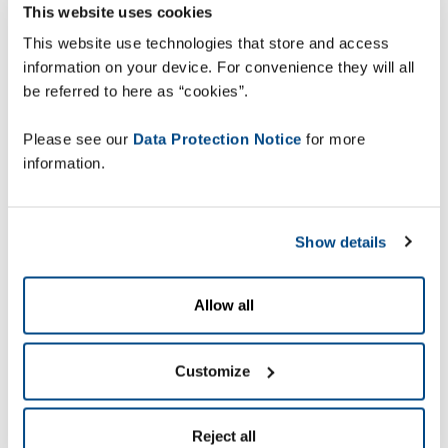
systemu kompletacji głosowej ZetesMedea
This website uses cookies
przynosi niemal trzykrotne skrócenie średnich
This website use technologies that store and access
czasów kompletacji zamówień w porównaniu z
information on your device. For convenience they will all
poprzednią metodą.
be referred to here as “cookies”.
Yossi Kolton, kierownik logistyki w Pizza Hut,
Please see our
Data Protection Notice
for more
wyjaśnia: „Od momentu wprowadzenia
information.
rozwiązania ZetesMedea udało nam się znacząco
usprawnić funkcjonowanie naszego centrum
logistycznego: osiągnęliśmy dokładność realizacji
Show details
zamówień na poziomie 99,6% oraz niemal 30-
procentowy wzrost ogólnej efektywności
kompletacji. Rozwiązanie jest obecnie w pełni
Allow all
dostosowane do naszego środowiska
operacyjnego, a dzięki wygodnym i intuicyjnym
funkcjom pozwoliło nam ono szybko osiągnąć
Customize
świetne wyniki”.
Reject all