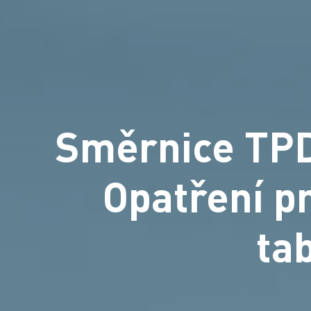
Směrnice TPD 
Opatření p
ta