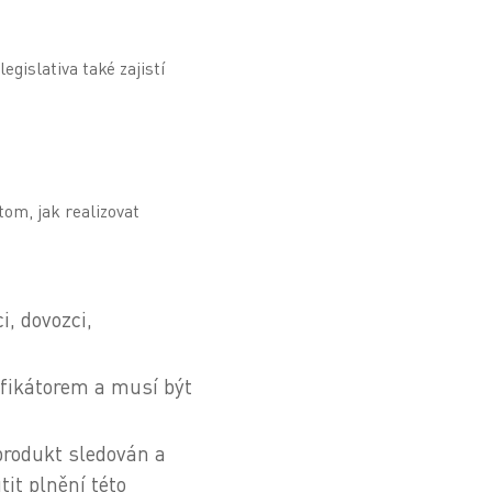
gislativa také zajistí
tom, jak realizovat
, dovozci,
ifikátorem a musí být
rodukt sledován a
it plnění této