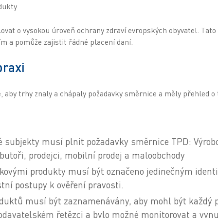
dukty.
vat o vysokou úroveň ochrany zdraví evropských obyvatel. Tato le
m a pomůže zajistit řádné placení daní.
praxi
, aby trhy znaly a chápaly požadavky směrnice a měly přehled o 
 subjekty musí plnit požadavky směrnice TPD: Výrobci
ibutoři, prodejci, mobilní prodej a maloobchody
ákovými produkty musí být označeno jedinečným ident
ní postupy k ověření pravosti.
duktů musí být zaznamenávány, aby mohl být každý p
davatelském řetězci a bylo možné monitorovat a vynut