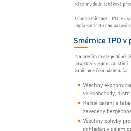
všechny další tabákové pro
Cílem směrnice TPD je usilo
lepší kontrolu nad pašování
Směrnice TPD v 
Na prvním místě je důležité
projekty k jejímu zajištění.
Směrnice říká následující:
Všechny ekonomické
velkoobchody, distr
Každé balení s tab
zavedeny bezpečnost
Všechny pohyby pro
dohledán v celém do