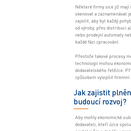
Některé firmy sice již mají
skenovat a zaznamenávat jed
zajistit, aby byl každý po
od výroby, přes distribuci a
nebo prodejní automaty neb
každé fázi zpracování.
Přestože takové procesy m
technologií mohou ekonomick
dodavatelského řetězce. Př
způsobem vylepšit firemní p
Jak zajistit pln
budoucí rozvoj?
Aby mohly ekonomické subje
dodavateli, kteří úzce spol