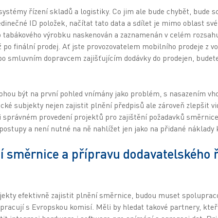
 systémy řízení skladů a logistiky. Co jim ale bude chybět, bud
inečné ID položek, načítat tato data a sdílet je mimo oblast své 
hyb tabákového výrobku naskenován a zaznamenán v celém rozsah
ž po finální prodej. Ať jste provozovatelem mobilního prodeje z vo
o smluvním dopravcem zajišťujícím dodávky do prodejen, budete
ohou být na první pohled vnímány jako problém, s nasazením vh
é subjekty nejen zajistit plnění předpisů ale zároveň zlepšit v
i správném provedení projektů pro zajištění požadavků směrnic
ostupy a není nutné na ně nahlížet jen jako na přidané náklady 
ění směrnice a přípravu dodavatelského 
kty efektivně zajistit plnění směrnice, budou muset spolupraco
upracují s Evropskou komisí. Měli by hledat takové partnery, kte