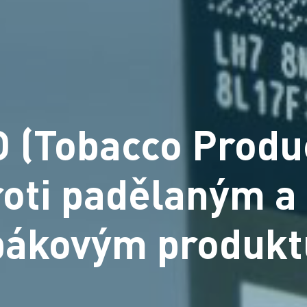
(Tobacco Produc
roti padělaným 
bákovým produk