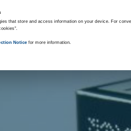
logie & Produkty
Reference
O nás
Aktuality
Kontakt
Pe
s
ies that store and access information on your device. For conve
cookies”.
ection Notice
for more information.