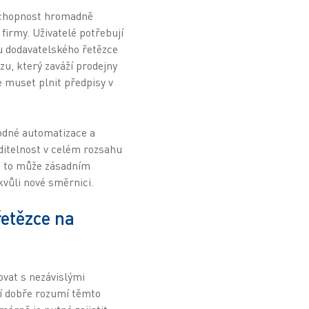
e schopnost hromadně
firmy. Uživatelé potřebují
u dodavatelského řetězce
zu, který zaváží prodejny
 muset plnit předpisy v
odné automatizace a
iditelnost v celém rozsahu
e to může zásadním
kvůli nové směrnici.
řetězce na
vat s nezávislými
ří dobře rozumí těmto