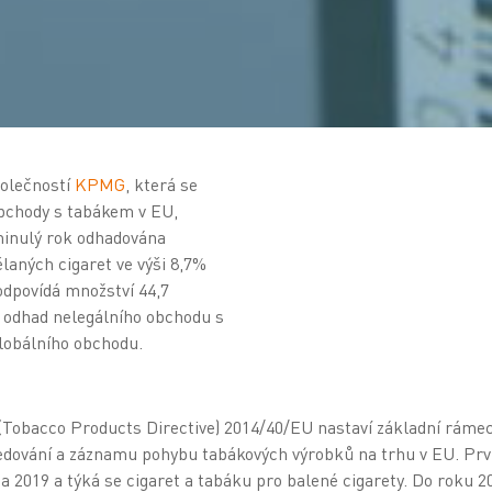
polečností
KPMG
, která se
bchody s tabákem v EU,
minulý rok odhadována
laných cigaret ve výši 8,7%
odpovídá množství 44,7
ý odhad nelegálního obchodu s
globálního obchodu.
Tobacco Products Directive) 2014/40/EU nastaví základní ráme
dování a záznamu pohybu tabákových výrobků na trhu v EU. Prv
na 2019 a týká se cigaret a tabáku pro balené cigarety. Do roku 2