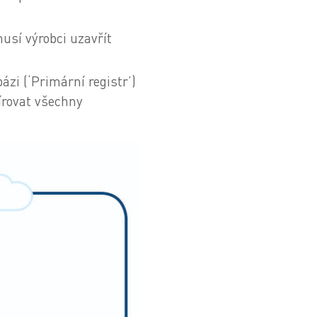
usí výrobci uzavřít
zi (‘Primární registr’)
írovat všechny