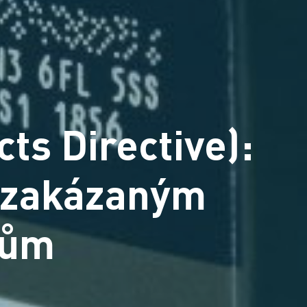
ts Directive):
a zakázaným
tům