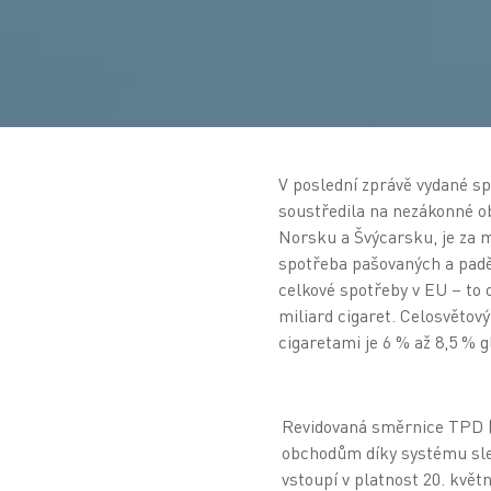
V poslední zprávě vydané s
soustředila na nezákonné o
Norsku a Švýcarsku, je za 
spotřeba pašovaných a padě
celkové spotřeby v EU – to 
miliard cigaret. Celosvětov
cigaretami je 6 % až 8,5 % 
Revidovaná směrnice TPD (
obchodům díky systému sle
vstoupí v platnost 20. květ