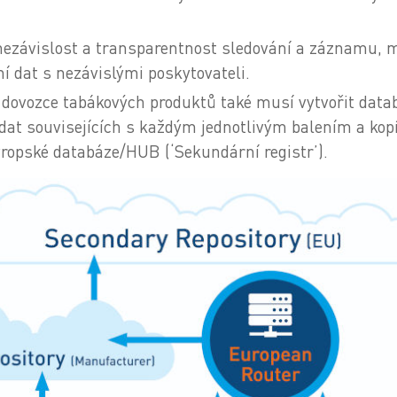
nezávislost a transparentnost sledování a záznamu, m
 dat s nezávislými poskytovateli.
dovozce tabákových produktů také musí vytvořit databá
dat souvisejících s každým jednotlivým balením a kop
ropské databáze/HUB (‘Sekundární registr’).