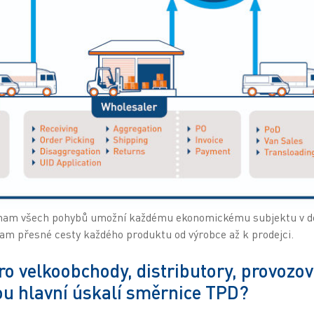
znam všech pohybů umožní každému ekonomickému subjektu v d
nam přesné cesty každého produktu od výrobce až k prodejci.
o velkoobchody, distributory, provozo
sou hlavní úskalí směrnice TPD?