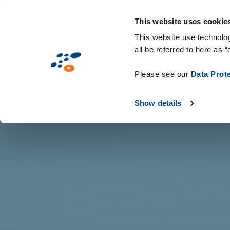
Přejít
Solutions
Oborová řešení
Techno
k
This website uses cookie
hlavnímu
This website use technolog
all be referred to here as “
obsahu
Please see our
Data Prot
Show details