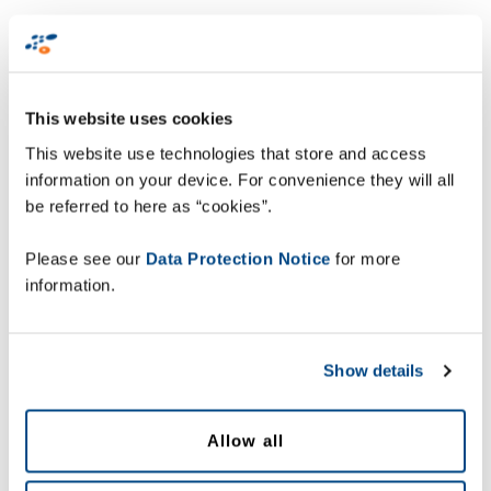
Principais conclusões:
A precisão de stock é essencial:
87% dos
This website uses cookies
compradores não consulta um funcionário
This website use technologies that store and access
se um item estiver indisponível e sai da loja
information on your device. For convenience they will all
be referred to here as “cookies”.
Please see our
Data Protection Notice
for more
Os clientes são impacientes:
30% dos
information.
consumidores não está disposto a aguardar
mais de 2 minutos para descobrir se o item
que pretendem comprar está em stock;
Show details
Allow all
A regra dos “três”:
78% dos clientes não
volta a utilizar o retalhista se uma entrega