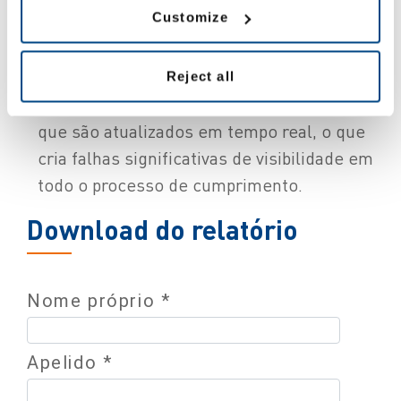
chegar atrasada ou incompleta três vezes.
Customize
Falta de visibilidade em tempo real
: apenas
Reject all
20% está a utilizar sistemas automatizados
que são atualizados em tempo real, o que
cria falhas significativas de visibilidade em
todo o processo de cumprimento.
Download do relatório
Nome próprio *
Apelido *