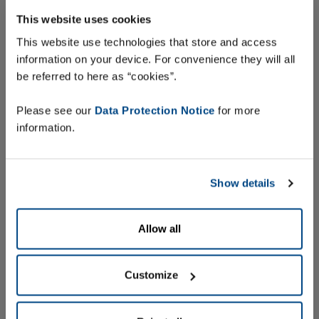
Visão geral e características dos
sistemas de etiquetagem
This website uses cookies
personalizados
This website use technologies that store and access
information on your device. For convenience they will all
be referred to here as “cookies”.
Find out more
Please see our
Data Protection Notice
for more
information.
Show details
Allow all
Customize