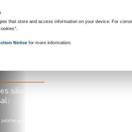
sumíveis
Referências
Sobre nós
Notícias
Contacto
Peo
s
ies that store and access information on your device. For conve
cookies”.
e
ection Notice
for more information.
tes são
al:
 paletes pode aplicar