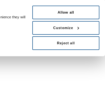
Português
ple ID
Allow all
nience they will
Customize
Reject all