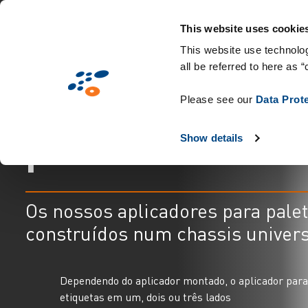
Passar
Solutions
Mercados
Tecnologias e con
para
This website uses cookie
o
This website use technolog
all be referred to here as “
conteúdo
E
t
i
q
u
e
t
a
g
e
m
d
principal
Please see our
Data Prot
p
a
l
e
t
e
s
Show details
Os nossos aplicadores para pale
construídos num chassis univers
Dependendo do aplicador montado, o aplicador para
etiquetas em um, dois ou três lados