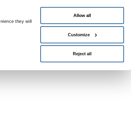
Português
ople ID
Allow all
nience they will
Customize
Reject all