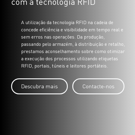
com a tecnologia RFID
A utilização da tecnologia RFID na cadeia de
concede eficiência e visibilidade em tempo real e
sem erros nas operações. Da produção,
passando pelo armazém, à distribuição e retalho,
prestamos aconselhamento sobre como otimizar
a execução dos processos utilizando etiquetas
RFID, portais, túneis e leitores portáteis.
Descubra mais
Contacte-nos