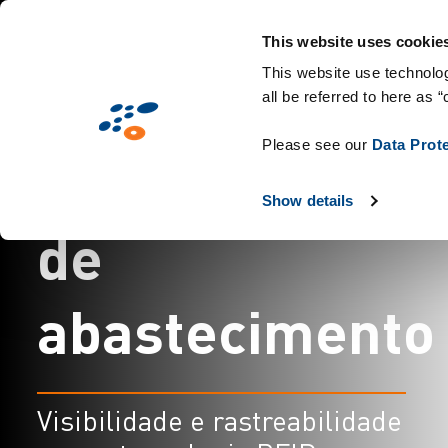
Passar
Solutions
Mercados
Tecnologias e co
para
This website uses cookie
o
This website use technolog
all be referred to here as “
conteúdo
principal
Please see our
Data Prot
R
F
I
D
n
a
c
a
d
e
i
a
Show details
d
e
a
b
a
s
t
e
c
i
m
e
n
t
o
Visibilidade e rastreabilidade