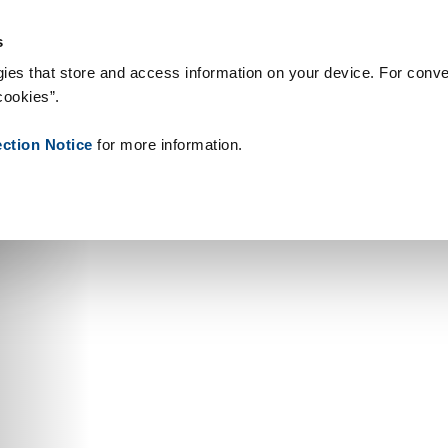
nsumíveis
Referências
Sobre nós
Notícias
Contacto
Pe
s
ies that store and access information on your device. For conve
cookies”.
ection Notice
for more information.