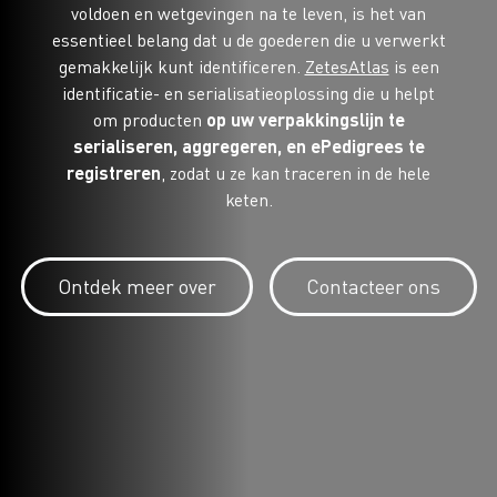
voldoen en wetgevingen na te leven, is het van
essentieel belang dat u de goederen die u verwerkt
gemakkelijk kunt identificeren.
ZetesAtlas
is een
identificatie- en serialisatieoplossing die u helpt
om producten
op uw verpakkingslijn te
serialiseren, aggregeren, en ePedigrees te
registreren
, zodat u ze kan traceren in de hele
keten.
Ontdek meer over
Contacteer ons