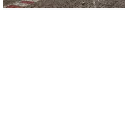
Staropramen
Staropramen aumenta la eficiencia y
mejora la seguridad con ZetesMedea
Lee mas