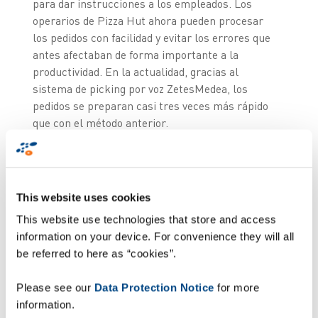
para dar instrucciones a los empleados. Los
operarios de Pizza Hut ahora pueden procesar
los pedidos con facilidad y evitar los errores que
antes afectaban de forma importante a la
productividad. En la actualidad, gracias al
sistema de picking por voz ZetesMedea, los
pedidos se preparan casi tres veces más rápido
que con el método anterior.
Yossi Kolton, director de Logística de Pizza Hut,
comenta: “Desde que trabajamos con
ZetesMedea hemos logrado importantes mejoras
This website uses cookies
en nuestro centro logístico: hemos alcanzado una
This website use technologies that store and access
exactitud de los pedidos del 99,6 % y hemos
information on your device. For convenience they will all
aumentado la eficiencia del picking en un 30 %.
be referred to here as “cookies”.
La solución ahora está plenamente adaptada al
entorno de trabajo operativo y, gracias a sus
Please see our
Data Protection Notice
for more
funciones intuitivas y de fácil uso, hemos
information.
obtenido grandes resultados con rapidez”.