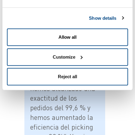
Show details
“Desde que
Allow all
trabajamos con
ZetesMedea hemos
Customize
logrado importantes
mejoras en nuestro
Reject all
centro logístico:
hemos alcanzado una
exactitud de los
pedidos del 99,6 % y
hemos aumentado la
eficiencia del picking