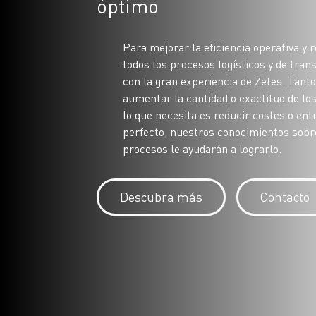
óptimo
Para mejorar la eficiencia operativa y 
todos los procesos logísticos y de tran
con la gran experiencia de Zetes. Tanto
aumentar la cantidad o exactitud de los
lo que necesita es reducir costes o ent
perfecto, nuestros conocimientos sobr
procesos le ayudarán a lograrlo.
Descubra más
Contacto