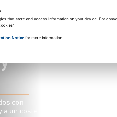
roductos
Referencias
Sobre nosotros
Noticias
Contacto
s
ies that store and access information on your device. For conve
cookies”.
e
ection Notice
for more information.
y
dos con
y a un coste