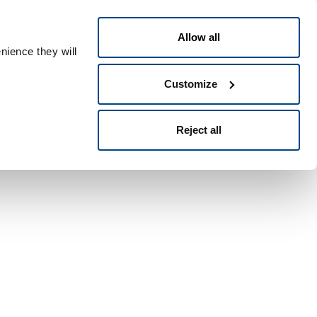
Español
People ID
Allow all
nience they will
Customize
Reject all