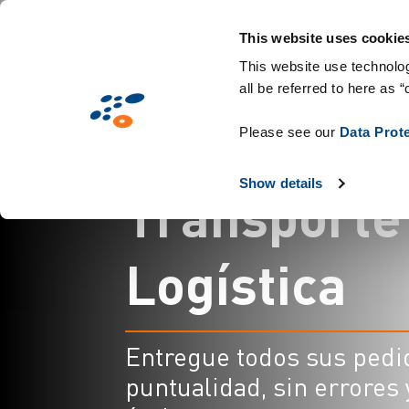
Pasar
Soluciones
Mercados
Tecnologías y P
al
This website uses cookie
contenido
This website use technolog
all be referred to here as “
principal
S
o
f
t
w
a
r
e
d
Please see our
Data Prot
Show details
T
r
a
n
s
p
o
r
t
e
L
o
g
í
s
t
i
c
a
Entregue todos sus pedi
puntualidad, sin errores 