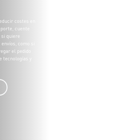
reducir costes en
sporte, cuente
 si quiere
 envíos, como si
regar el pedido
e tecnologías y