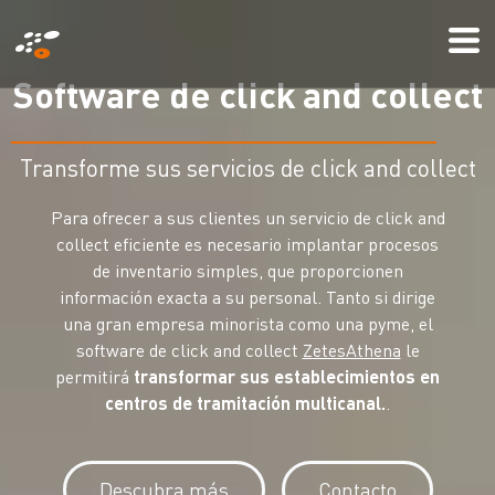
Pasar
Mo
al
Me
contenido
S
o
f
t
w
a
r
e
d
e
c
l
i
c
k
a
n
d
c
o
l
l
e
c
t
principal
Transforme sus servicios de click and collect
Para ofrecer a sus clientes un servicio de click and
collect eficiente es necesario implantar procesos
de inventario simples, que proporcionen
información exacta a su personal. Tanto si dirige
una gran empresa minorista como una pyme, el
software de click and collect
ZetesAthena
le
permitirá
transformar sus establecimientos en
centros de tramitación multicanal.
.
Descubra más
Contacto