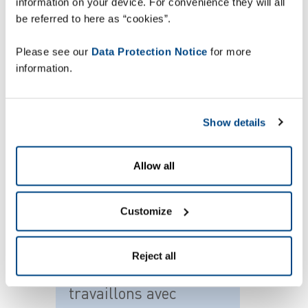
information on your device. For convenience they will all
Comme l’explique Yossi Kolton, Logistics
be referred to here as “cookies”.
Manager chez Pizza Hut : « Depuis que nous
travaillons avec ZetesMedea, nous avons pu
Please see our
Data Protection Notice
for more
améliorer considérablement l’exécution des
information.
tâches dans notre centre logistique : nous avons
atteint 99,6 % de précision des commandes et
gagné près de 30 % en efficacité globale sur la
Show details
préparation. La solution est désormais
totalement adaptée à l'environnement de travail
opérationnel. Grâce à ses fonctionnalités
Allow all
conviviales et intuitives, elle nous a permis
d'obtenir rapidement d’excellents résultats. »
Customize
Reject all
« Depuis que nous
travaillons avec