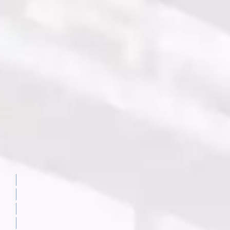
Video
Inbound processes
Control de stock