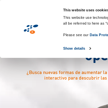
Pasar
Soluciones
Mercados
Tecnologías y P
al
This website uses cookie
contenido
This website use technolog
all be referred to here as “
principal
D
e
s
c
u
b
r
a
l
o
Please see our
Data Prot
o
p
Show details
¿Busca nuevas formas de aumentar la pr
interactivo para descubrir las