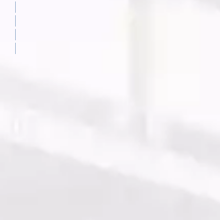
Order Picking
Outbound Performance
Complete Control
Brochure