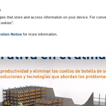
roductos
Referencias
Sobre nosotros
Noticias
Contacto
s
ies that store and access information on your device. For conve
cookies”.
s
p
a
s
o
s
p
a
r
a
l
o
g
r
ection Notice
for more information.
e
r
a
t
i
v
a
e
n
e
l
a
l
m
oductividad y eliminar los cuellos de botella de s
 soluciones y tecnologías que abordan los problema