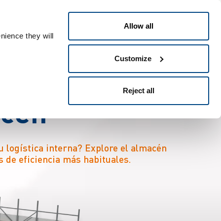
Español
People ID
Allow all
nience they will
Customize
a
r
e
f
i
c
i
e
n
c
i
a
Reject all
a
c
é
n
u logística interna? Explore el almacén
s de eficiencia más habituales.