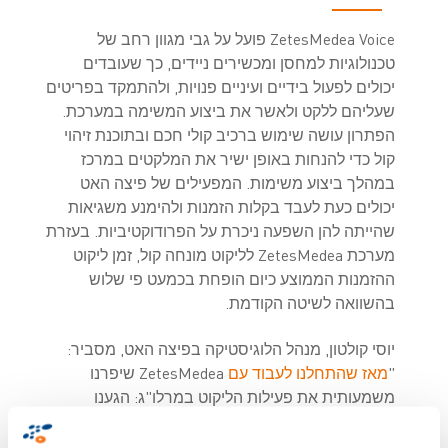
ZetesMedea Voice
פועל על גבי מגוון רחב של
טכנולוגיות למחסן ומכשירים ניידים, כך שעובדים
יכולים לפעול בידיים ועיניים פנויות, ולהתמקד בפריטים
שעליהם ללקט ולאשר את ביצוע המשימה במערכת.
הפתרון עושה שימוש ברכיב קולי חכם ובתוכנת זיהוי
קול כדי להנחות באופן ישיר את המלקטים במרכז
במהלך ביצוע משימות. המפעילים של פיצה האט
יכולים כעת לעבד בקלות הזמנות ולהימנע משגיאות
שהייתה להן השפעה ניכרת על הפרודוקטיביות. בעזרת
מערכת
ZetesMedea
לליקוט מונחה קול, זמן ליקוט
ההזמנות הממוצע כיום הופחת בכמעט פי שלוש
בהשוואה לשיטה הקודמת.
יוסי קולטון, מנהל הלוגיסטיקה בפיצה האט, מסביר:
"
מאז שהתחלנו לעבוד עם
ZetesMedea
שיפרנו
משמעותית את פעילות הליקוט במרלו"ג: הגענו
לשיעור של 99.6% בדיוק ההזמנות, ולשיפור של כמעט
30% ביעילות הליקוט הכוללת. הפתרון הותאם במלואו