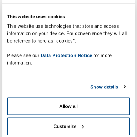
לסביבת התפעול, והודות לתכונות האינטואיטיביות
והידידותיות למשתמש שהוא מציע, הוא אפשר לנו
This website uses cookies
להשיג תוצאות נהדרות במהירות."
This website use technologies that store and access
information on your device. For convenience they will all
be referred to here as “cookies”.
"מאז שהתחלנו לעבוד
Please see our
Data Protection Notice
for more
information.
עם ZetesMedea שיפרנו
משמעותית את פעילות
הליקוט במרלו"ג: הגענו
Show details
לשיעור של 99.6% בדיוק
ההזמנות, ולשיפור של
Allow all
כמעט 30% ביעילות
הליקוט הכוללת". יוסי
Customize
קולטון, מנהל