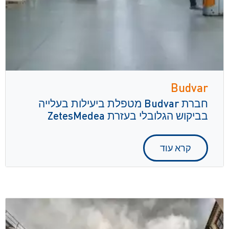
Budvar
חברת Budvar מטפלת ביעילות בעלייה
בביקוש הגלובלי בעזרת ZetesMedea
קרא עוד