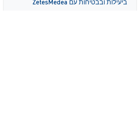
ביעילות ובבטיחות עם ZetesMedea
קרא עוד