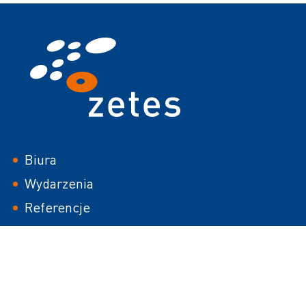
Footer
Biura
Wydarzenia
Referencje
White papers
Kariera
Media Library