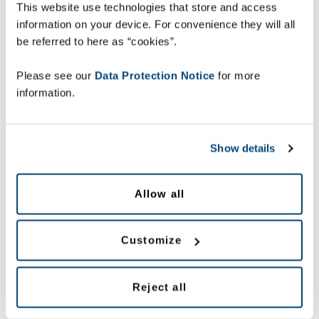
This website use technologies that store and access
braki efektywności w operacjach logistycznych, a także
information on your device. For convenience they will all
istniejące możliwości.
be referred to here as “cookies”.
Please see our
Data Protection Notice
for more
Podczas badania kwestii powtórnych dostaw, błędów w
information.
wysyłkach, zapytań klientów, tymczasowych pracowników i
kontroli nad dostawcami poświęć czas na określenie
efektywności operacyjnej swojej firmy, aby osiągnąć
szczytową wydajność w szczycie sezonu.
Show details
Allow all
Pobierz nasz przewodnik, aby dowiedzieć się, jak określić
wydajność operacyjną za pomocą pięciu magicznych pytań.
Customize
Proszę wypełnić formularz
Reject all