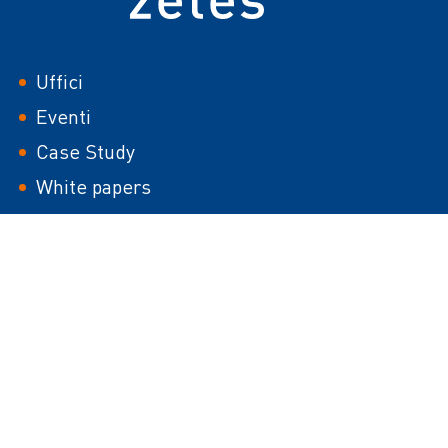
italia
Uffici
Eventi
Case Study
White papers
Carriera
Media Library
Footer
Uso dei cookies
Sito HTML
second
Informazioni Legali