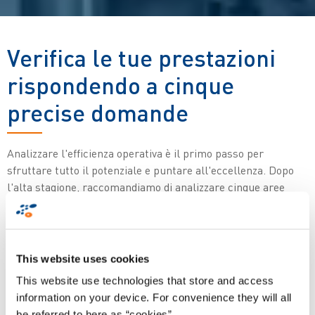
Verifica le tue prestazioni
rispondendo a cinque
precise domande
Analizzare l'efficienza operativa è il primo passo per
sfruttare tutto il potenziale e puntare all'eccellenza. Dopo
l'alta stagione, raccomandiamo di analizzare cinque aree
chiave che forniranno indicazioni su possibili lacune,
inefficienze e opportunità di miglioramento nei processi
logistici.
This website uses cookies
This website use technologies that store and access
È opportuno prendersi il tempo necessario per esaminare i
information on your device. For convenience they will all
problemi legati alle consegne non riuscite al primo tentativo,
be referred to here as “cookies”.