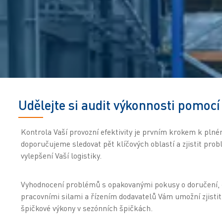
Udělejte si audit výkonnosti pomocí
Kontrola Vaší provozní efektivity je prvním krokem k plném
doporučujeme sledovat pět klíčových oblastí a zjistit prob
vylepšení Vaší logistiky.
Vyhodnocení problémů s opakovanými pokusy o doručení,
pracovními silami a řízením dodavatelů Vám umožní zjistit 
špičkové výkony v sezónních špičkách.