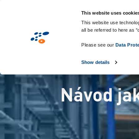
Přejít
Solutions
Oborová řešení
Technol
k
This website uses cookie
hlavnímu
This website use technolog
all be referred to here as “
obsahu
Please see our
Data Prot
Show details
Návod jak