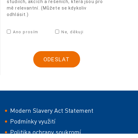
studiích, akcích a řešeních, která jsou pro
mě relevantní. (Můžete se kdykoliv
odhlásit.)
Ano prosím
Ne, děkuji
Modern Slavery Act Statement
Podmínky využití
Politika ochrany soukromí