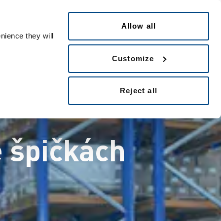
Česky
ple ID
Allow all
nience they will
Customize
Reject all
e špičkách