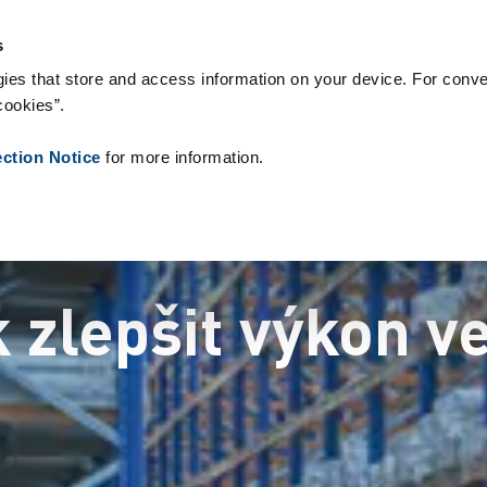
ogie & Produkty
Reference
O nás
Aktuality
Kontakt
Peo
s
ies that store and access information on your device. For conve
cookies”.
ection Notice
for more information.
 zlepšit výkon v