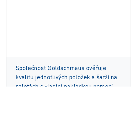
Společnost Goldschmaus ověřuje
kvalitu jednotlivých položek a šarží na
paletách s vlastní nakládkou pomocí
řešení ZetesMedea ImageID.
Přečtěte si více