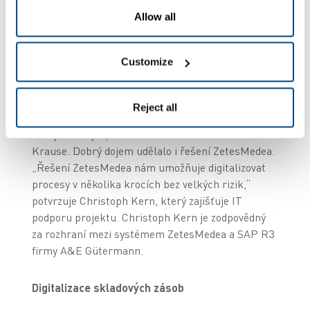
kroků pomocí řešení ZetesMedea Warehouse
Allow all
Execution.
Customize
„Nebyla to prodejní schůzka, ale konzultace
zaměřená na hledání řešení,“ říká Oliver Maier.
„Hned jsme zaznamenali, že jsme se společností
Reject all
Zetes na stejné vlně a že spolu diskutujeme jako
rovný s rovným,“ říká vedoucí oddělení Frank
Krause. Dobrý dojem udělalo i řešení ZetesMedea.
„Řešení ZetesMedea nám umožňuje digitalizovat
procesy v několika krocích bez velkých rizik,“
potvrzuje Christoph Kern, který zajišťuje IT
podporu projektu. Christoph Kern je zodpovědný
za rozhraní mezi systémem ZetesMedea a SAP R3
firmy A&E Gütermann.
Digitalizace skladových zásob