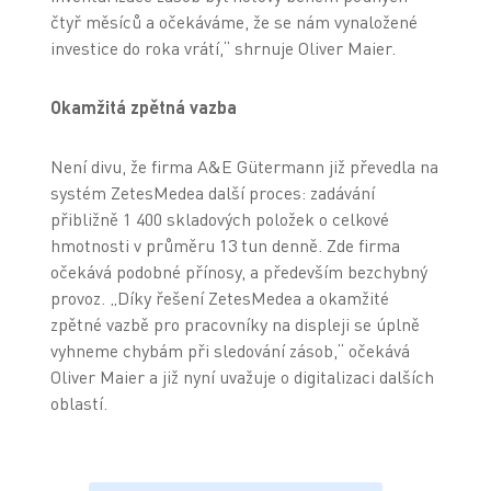
čtyř měsíců a očekáváme, že se nám vynaložené
investice do roka vrátí,“ shrnuje Oliver Maier.
Okamžitá zpětná vazba
Není divu, že firma A&E Gütermann již převedla na
systém ZetesMedea další proces: zadávání
přibližně 1 400 skladových položek o celkové
hmotnosti v průměru 13 tun denně. Zde firma
očekává podobné přínosy, a především bezchybný
provoz. „Díky řešení ZetesMedea a okamžité
zpětné vazbě pro pracovníky na displeji se úplně
vyhneme chybám při sledování zásob,“ očekává
Oliver Maier a již nyní uvažuje o digitalizaci dalších
oblastí.