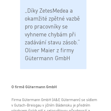
„Díky ZetesMedea a
okamžité zpětné vazbě
pro pracovníky se
vyhneme chybám při
zadávání stavu zásob.“
Oliver Maier z firmy
Gütermann GmbH
O firmě Gütermann GmbH
Firma Gütermann GmbH (A&E Gütermann) se sídlem
v Gutach-Breisgau v jižním Bádensku je předním
výrobcem šicích nití s celosvětovou působností a