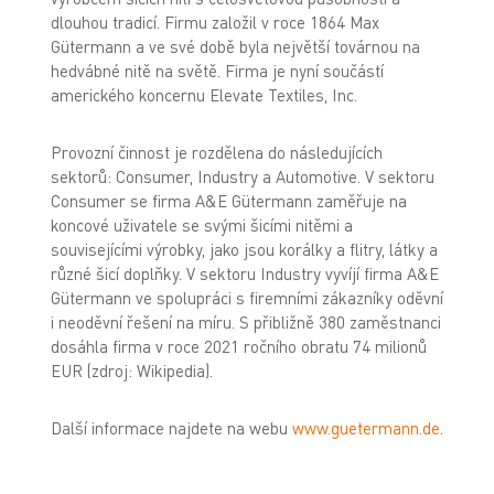
dlouhou tradicí. Firmu založil v roce 1864 Max
Gütermann a ve své době byla největší továrnou na
hedvábné nitě na světě. Firma je nyní součástí
amerického koncernu Elevate Textiles, Inc.
Provozní činnost je rozdělena do následujících
sektorů: Consumer, Industry a Automotive. V sektoru
Consumer se firma A&E Gütermann zaměřuje na
koncové uživatele se svými šicími nitěmi a
souvisejícími výrobky, jako jsou korálky a flitry, látky a
různé šicí doplňky. V sektoru Industry vyvíjí firma A&E
Gütermann ve spolupráci s firemními zákazníky oděvní
i neoděvní řešení na míru. S přibližně 380 zaměstnanci
dosáhla firma v roce 2021 ročního obratu 74 milionů
EUR (zdroj: Wikipedia).
Další informace najdete na webu
www.guetermann.de
.