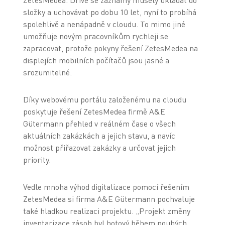
ZetesMedea. Dříve se záznamy musely ukládat do
složky a uchovávat po dobu 10 let, nyní to probíhá
spolehlivě a nenápadně v cloudu. To mimo jiné
umožňuje novým pracovníkům rychleji se
zapracovat, protože pokyny řešení ZetesMedea na
displejích mobilních počítačů jsou jasné a
srozumitelné.
Díky webovému portálu založenému na cloudu
poskytuje řešení ZetesMedea firmě A&E
Gütermann přehled v reálném čase o všech
aktuálních zakázkách a jejich stavu, a navíc
možnost přiřazovat zakázky a určovat jejich
priority.
Vedle mnoha výhod digitalizace pomocí řešením
ZetesMedea si firma A&E Gütermann pochvaluje
také hladkou realizaci projektu. „Projekt změny
inventarizace zásob byl hotový během pouhých