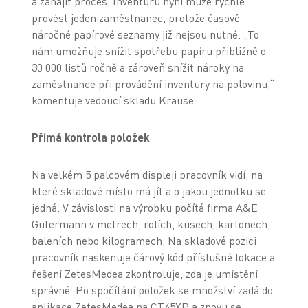
a zahájit proces. Inventuru nyní může rychle
provést jeden zaměstnanec, protože časově
náročné papírové seznamy již nejsou nutné. „To
nám umožňuje snížit spotřebu papíru přibližně o
30 000 listů ročně a zároveň snížit nároky na
zaměstnance při provádění inventury na polovinu,“
komentuje vedoucí skladu Krause.
Přímá kontrola položek
Na velkém 5 palcovém displeji pracovník vidí, na
které skladové místo má jít a o jakou jednotku se
jedná. V závislosti na výrobku počítá firma A&E
Gütermann v metrech, rolích, kusech, kartonech,
baleních nebo kilogramech. Na skladové pozici
pracovník naskenuje čárový kód příslušné lokace a
řešení ZetesMedea zkontroluje, zda je umístění
správné. Po spočítání položek se množství zadá do
aplikace ZetesMedea na CT45XP a znovu se