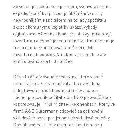
Ze všech procesů mezi příjmem, vychystáváním a
expedicí zboží byl proces průběžné inventury
nejvhodnějším kandidátem na to, aby zpočátku
skeptickému týmu logistiky ukázal výhody
digitalizace. Všechny skladové položky musí projít
inventurou alespoň jednou ročně. Za tím účelem je
třeba denně zkontrolovat v průměru 360
inventárních položek. V některých dnech je ale
kontrolováno až 4 000 položek.
Dříve to dělaly dvoučlenné týmy, které v době
mimo špičku zaznamenávaly stavy zásob na
jednotlivých pozicích pomocí tužky a papíru.
„Jeden pracovník počítal a druhý zapisoval čísla a
kontroloval je,“ říká Michael Reichenbach, který ve
firmě A&E Gütermann odpovídá za definování
skladových pozic pro jednotlivé skladové položky.
Dbá hlavně na to, aby inventarizační činnosti