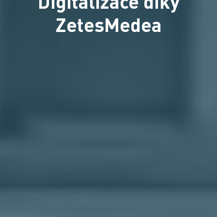
Digitalizace díky
ZetesMedea