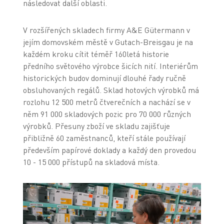
následovat další oblasti.
V rozšířených skladech firmy A&E Gütermann v
jejím domovském městě v Gutach-Breisgau je na
každém kroku cítit téměř 160letá historie
předního světového výrobce šicích nití. Interiérům
historických budov dominují dlouhé řady ručně
obsluhovaných regálů. Sklad hotových výrobků má
rozlohu 12 500 metrů čtverečních a nachází se v
něm 91 000 skladových pozic pro 70 000 různých
výrobků. Přesuny zboží ve skladu zajišťuje
přibližně 60 zaměstnanců, kteří stále používají
především papírové doklady a každý den provedou
10 - 15 000 přístupů na skladová místa.