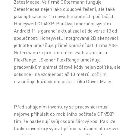
ZetesMedea. Ve firmě Gütermann funguje
ZetesMedea nejen jako cloudové řešení, ale také
jako aplikace na 15 nových mobilních počítačích
Honeywell CT45XP. Používají operační systém
Android 11 s garancí aktualizací až do verze 13 od
společností Honeywell. Integrovaná 2D skenovací
jednotka umožňuje přímé snímání dat; firma A&E
Gütermann si pro tento účel zvolila variantu
FlexRange. „Skener FlexRange umožňuje
pracovníkům snímat čárové kódy nejen zblízka, ale
dokonce i na vzdálenost až 10 metrů, což jim
usnadňuje každodenní práci,“ říká Oliver Maier.
Před zahájením inventury se pracovníci musí
nejprve přihlásit do mobilního počítače CT45XP
tím, že naskenují svůj osobní čárový kód. Pak lze
funkci inventury vybrat přímo na úvodní obrazovce