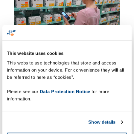
This website uses cookies
Velký potenciál pro řešení ZetesMedea
This website use technologies that store and access
information on your device. For convenience they will all
Stejně jako jinde se i ve firmě A&E Gütermann
be referred to here as “cookies”.
postupně digitalizují všechny procesy. Proto začali
v roce 2021 hledat vhodného IT partnera. „Přes
Please see our
Data Protection Notice
for more
LinkedIn jsem se dozvěděl o společnosti Zetes,
information.
která nabízí bezplatné vyhodnocení skladu,“
vzpomíná projektový manažer Oliver Maier, který
je zároveň zástupcem vedoucího skladu A&E
Show details
Gütermann. Na první schůzce v listopadu byl
prezentován potenciál různých optimalizačních