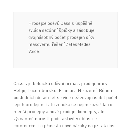
Prodejce oděvů Cassis úspěšně
zvládá sezónní špičky a zásobuje
dvojnásobný počet prodejen díky
hlasovému řešení ZetesMedea
Voice.
Cassis je belgická oděvní firma s prodejnami v
Belgii, Lucembursku, Francii a Nizozemí. Během
posledních deseti let se více než zdvojnásobil počet
jejích prodejen. Tato značka se nejen rozšířila i o
menší prodejny a nové prodejní koncepty, ale
významně narostl podíl aktivit v oblasti e-
commerce. To přineslo nové nároky na již tak dost