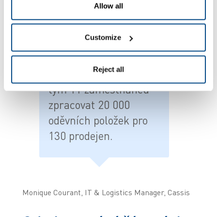
odpovídajících skladových zásob. Původní systém
Allow all
nám prostě již nestačil.
Customize
Reject all
dnes zvládne stejný
tým 11 zaměstnanců
zpracovat 20 000
oděvních položek pro
130 prodejen.
Monique Courant, IT & Logistics Manager, Cassis