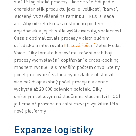
složité logistické procesy - kde se vše řídí podle
charakteristik produktu jako je 'velikost', 'barva',
'složený' vs zavěšené na ramínku', 'kus' a 'sada'
atd. Aby udržela krok s rostoucím počtem
objednávek a jejich stále vyšší diverzity, společnost
Cassis optimalizovala procesy v distribučním
středisku a integrovala
hlasové
řešení
ZetesMedea
Voice. Díky tomuto hlasovému řešení probíhají
procesy vychystávání, doplňování a cross-docking
mnohem rychleji a s menším počtem chyb. Stejný
počet pracovníků skladu nyní zvládne obsloužit
více než dvojnásobný počet prodejen a denně
vychystá až 20 000 oděvních položek. Díky
sníženým celkovým nákladům na vlastnictví (TCO)
je firma připravena na další rozvoj s využitím této
nové platformy
Expanze logistiky