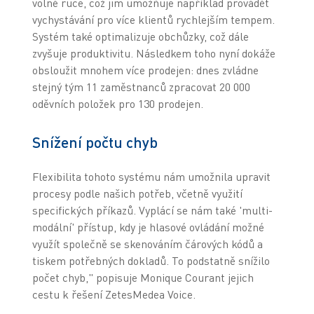
volné ruce, což jim umožňuje například provádět
vychystávání pro více klientů rychlejším tempem.
Systém také optimalizuje obchůzky, což dále
zvyšuje produktivitu. Následkem toho nyní dokáže
obsloužit mnohem více prodejen: dnes zvládne
stejný tým 11 zaměstnanců zpracovat 20 000
oděvních položek pro 130 prodejen.
Snížení počtu chyb
Flexibilita tohoto systému nám umožnila upravit
procesy podle našich potřeb, včetně využití
specifických příkazů. Vyplácí se nám také 'multi-
modální' přístup, kdy je hlasové ovládání možné
využít společně se skenováním čárových kódů a
tiskem potřebných dokladů. To podstatně snížilo
počet chyb," popisuje Monique Courant jejich
cestu k řešení ZetesMedea Voice.