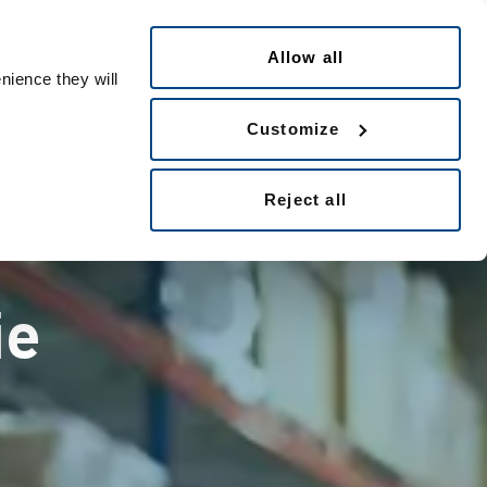
Polski
People ID
Allow all
nience they will
Customize
Reject all
ie