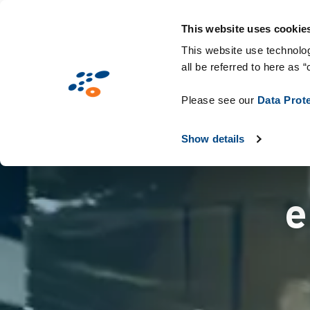
Przejdź
Rozwiązania
Branże
Technologie i mat
do
This website uses cookie
treści
This website use technolog
all be referred to here as “
Please see our
Data Prot
Show details
e