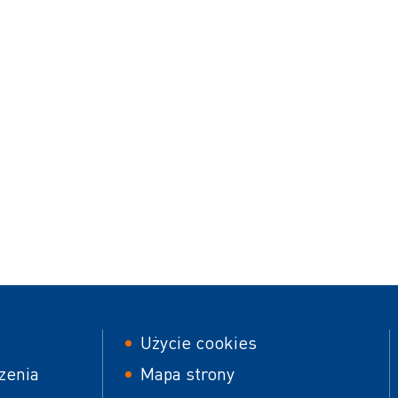
er
Footer
Użycie cookies
second
zenia
Mapa strony