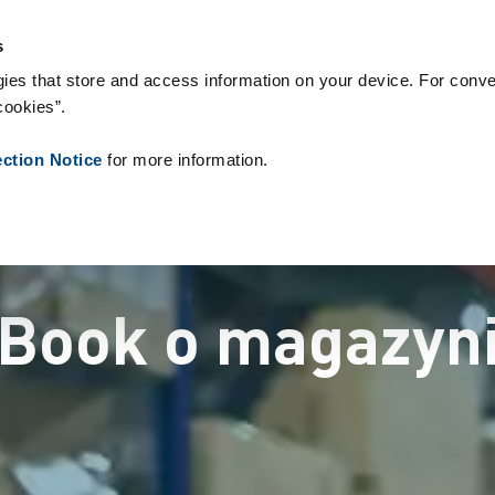
eriały eksploatacyjne
Referencje
O nas
Aktualności
Kontakt
s
ies that store and access information on your device. For conve
cookies”.
ection Notice
for more information.
Book o magazyn