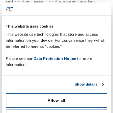
Logistikzentren müssen ihre Prozesse entsprechend
anpassen. Angesichts des stetig ansteigenden Volumens, der
begrenzten Lagerkapazitäten, der Nachfrage nach
schnelleren Lieferungen und des allgemeinen
Fachkräftemangels müssen die Lagerprozesse modernisiert
This website uses cookies
werden, um mit der aktuellen Entwicklung Schritt zu halten.
This website use technologies that store and access
information on your device. For convenience they will all
be referred to here as “cookies”.
Die intelligente Ausstattung der Arbeitskräfte mit
Technologie sowie Datenerfassung in Echtzeit sind der
Please see our
Data Protection Notice
for more
Schlüssel zur agilen, fehlerfreien Auftragslogistik.
information.
Laden Sie unser E-Book über das zukunftsfähige Lager
herunter und erfahren Sie, wie Sie Effizienz, Genauigkeit und
Show details
Transparenz in fünf Schritten optimieren können.
Allow all
Laden Sie das Dokument