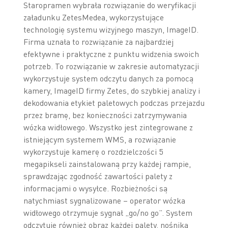
Staropramen wybrała rozwiązanie do weryfikacji
załadunku ZetesMedea, wykorzystujące
technologię systemu wizyjnego maszyn, ImageID.
Firma uznała to rozwiązanie za najbardziej
efektywne i praktyczne z punktu widzenia swoich
potrzeb. To rozwiązanie w zakresie automatyzacji
wykorzystuje system odczytu danych za pomocą
kamery, ImageID firmy Zetes, do szybkiej analizy i
dekodowania etykiet paletowych podczas przejazdu
przez bramę, bez konieczności zatrzymywania
wózka widłowego. Wszystko jest zintegrowane z
istniejącym systemem WMS, a rozwiązanie
wykorzystuje kamerę o rozdzielczości 5
megapikseli zainstalowaną przy każdej rampie,
sprawdzając zgodność zawartości palety z
informacjami o wysyłce. Rozbieżności są
natychmiast sygnalizowane – operator wózka
widłowego otrzymuje sygnał „go/no go”. System
odczytuje również obraz każdej palety, nośnika