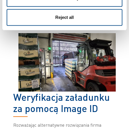
automatycznie sprawdza towary podczas ich
przejazdu przez bramę załadunkową” – mówi
Matouš Kos, kierownik ds. aktywów logistyki
Reject all
magazynowej w Browarach Staropramen.
Weryfikacja załadunku
za pomocą Image ID
Rozważając alternatywne rozwiązania firma