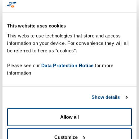
załadunków
This website uses cookies
Firma Staropramen przestrzega rygorystycznych
procedur zgodności z zasadami bezpieczeństwa.
This website use technologies that store and access
Wcześniej jej proces weryfikacji załadunku
information on your device. For convenience they will all
pojazdów był czasochłonny i wymagał
be referred to here as “cookies”.
umieszczania załadowanych palet w obszarze
wyjściowym i ręcznego skanowania przed
Please see our
Data Protection Notice
for more
załadunkiem do transportu. Operatorzy wózków
information.
widłowych musieli wychodzić w tym celu z kabiny
w ruchliwym i potencjalnie niebezpiecznym
obszarze wysyłkowym, gdzie pracują inne wózki
Show details
widłowe. „Doskonałym podejściem do tego
problemu szybko okazało się rozwiązanie do
weryfikacji załadunku
ZetesMedea
. Rozwiązanie to
Allow all
umożliwia operatorom wózków widłowych
pozostanie w pojeździe, podczas gdy system
Customize