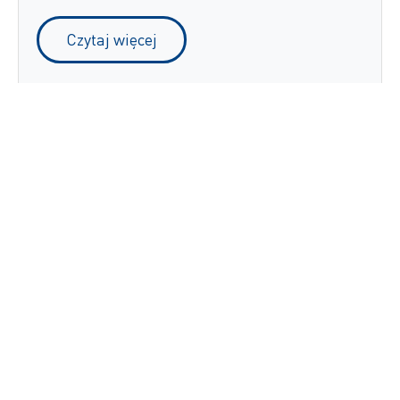
Czytaj więcej
Dzięki ZetesMedea ImageID firma
EURONICS zyskuje przejrzystą
identyfikację produktów