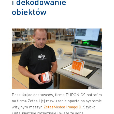
i dekodowanie
obiektów
Poszukując dostawców, firma EURONICS natrafiła
na firmę Zetes i jej rozwiązanie oparte na systemie
wizyjnym maszyn
ZetesMedea ImageID
. Szybko
i inteligentnie rozpoznaje i wiąże ze sobą