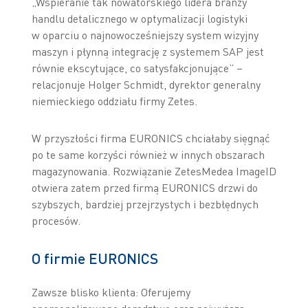
„Wspieranie tak nowatorskiego lidera branży
handlu detalicznego w optymalizacji logistyki
w oparciu o najnowocześniejszy system wizyjny
maszyn i płynną integrację z systemem SAP jest
równie ekscytujące, co satysfakcjonujące” –
relacjonuje Holger Schmidt, dyrektor generalny
niemieckiego oddziału firmy Zetes.
W przyszłości firma EURONICS chciałaby sięgnąć
po te same korzyści również w innych obszarach
magazynowania. Rozwiązanie ZetesMedea ImageID
otwiera zatem przed firmą EURONICS drzwi do
szybszych, bardziej przejrzystych i bezbłędnych
procesów.
O firmie EURONICS
Zawsze blisko klienta: Oferujemy