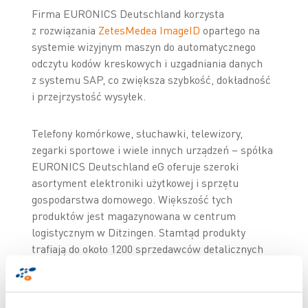
Firma EURONICS Deutschland korzysta
z rozwiązania
ZetesMedea ImageID
opartego na
systemie wizyjnym maszyn do automatycznego
odczytu kodów kreskowych i uzgadniania danych
z systemu SAP, co zwiększa szybkość, dokładność
i przejrzystość wysyłek.
Telefony komórkowe, słuchawki, telewizory,
zegarki sportowe i wiele innych urządzeń – spółka
EURONICS Deutschland eG oferuje szeroki
asortyment elektroniki użytkowej i sprzętu
gospodarstwa domowego. Większość tych
produktów jest magazynowana w centrum
logistycznym w Ditzingen. Stamtąd produkty
trafiają do około 1200 sprzedawców detalicznych
w całym kraju, którzy – jako członkowie spółdzielni
– korzystają z usług zaopatrzenia, marketingu
i logistyki świadczonych przez centralę.