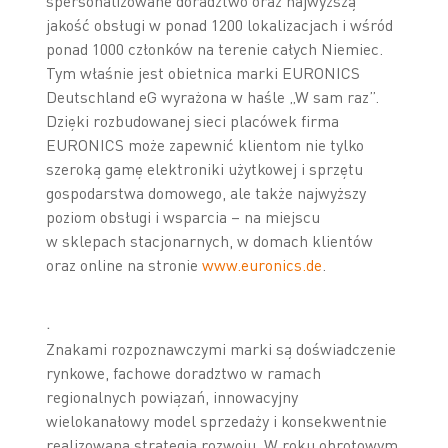
spersonalizowane doradztwo oraz najwyższą
jakość obsługi w ponad 1200 lokalizacjach i wśród
ponad 1000 członków na terenie całych Niemiec.
Tym właśnie jest obietnica marki EURONICS
Deutschland eG wyrażona w haśle „W sam raz”.
Dzięki rozbudowanej sieci placówek firma
EURONICS może zapewnić klientom nie tylko
szeroką gamę elektroniki użytkowej i sprzętu
gospodarstwa domowego, ale także najwyższy
poziom obsługi i wsparcia – na miejscu
w sklepach stacjonarnych, w domach klientów
oraz online na stronie
www.euronics.de
.
.
Znakami rozpoznawczymi marki są doświadczenie
rynkowe, fachowe doradztwo w ramach
regionalnych powiązań, innowacyjny
wielokanałowy model sprzedaży i konsekwentnie
realizowana strategia rozwoju. W roku obrotowym