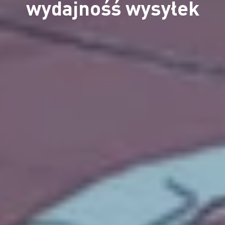
wydajnośś wysyłek