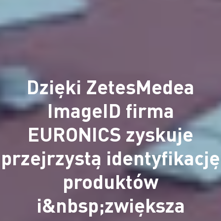
Dzięki ZetesMedea
ImageID firma
EURONICS zyskuje
przejrzystą identyfikację
produktów
i&nbsp;zwiększa