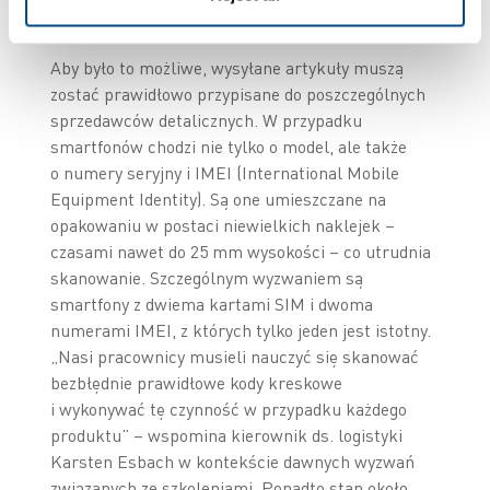
dane
Aby było to możliwe, wysyłane artykuły muszą
zostać prawidłowo przypisane do poszczególnych
sprzedawców detalicznych. W przypadku
smartfonów chodzi nie tylko o model, ale także
o numery seryjny i IMEI (International Mobile
Equipment Identity). Są one umieszczane na
opakowaniu w postaci niewielkich naklejek –
czasami nawet do 25 mm wysokości – co utrudnia
skanowanie. Szczególnym wyzwaniem są
smartfony z dwiema kartami SIM i dwoma
numerami IMEI, z których tylko jeden jest istotny.
„Nasi pracownicy musieli nauczyć się skanować
bezbłędnie prawidłowe kody kreskowe
i wykonywać tę czynność w przypadku każdego
produktu” – wspomina kierownik ds. logistyki
Karsten Esbach w kontekście dawnych wyzwań
związanych ze szkoleniami. Ponadto stan około