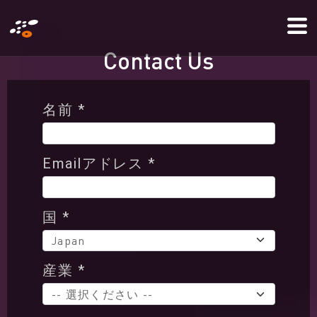
メ
Mo
イ
Me
ン
C
o
n
t
a
c
t
U
s
コ
ン
名前 *
テ
ン
ツ
Emailアドレス *
に
移
国 *
動
産業 *