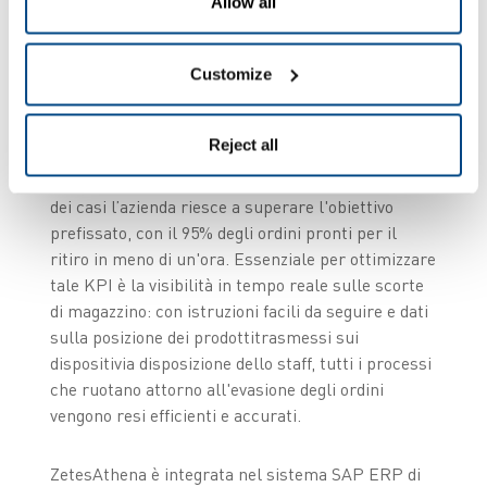
Allow all
Customize
Gestione efficiente delle attività click & collect
Smyths Toys ha inizialmente lanciato il servizio
click & collect con la promessa di rendere
Reject all
disponibile ai clienti la merce acquistata entro due
ore dalla ricezione dell'ordine. Nella maggior parte
dei casi l’azienda riesce a superare l'obiettivo
prefissato, con il 95% degli ordini pronti per il
ritiro in meno di un'ora. Essenziale per ottimizzare
tale KPI è la visibilità in tempo reale sulle scorte
di magazzino: con istruzioni facili da seguire e dati
sulla posizione dei prodottitrasmessi sui
dispositivia disposizione dello staff, tutti i processi
che ruotano attorno all'evasione degli ordini
vengono resi efficienti e accurati.
ZetesAthena è integrata nel sistema SAP ERP di