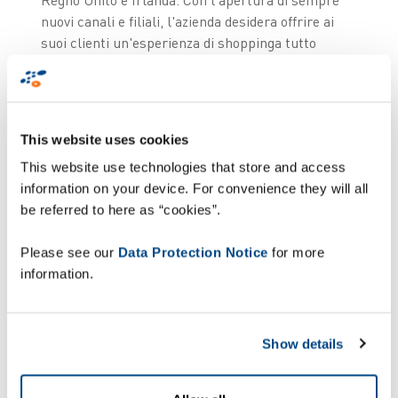
nuovi canali e filiali, l'azienda desidera offrire ai
suoi clienti un'esperienza di shoppinga tutto
tondo. La collaborazione tra Smyths Toys e
Zetes
inizia nel 2014, quando
ZetesAthena viene scelta
per implementare il servizio click & collect
. Dopo
l'esito positivo di questa prima fase, il gruppo
This website uses cookies
Britannicoha acquistato moduli aggiuntivi della
This website use technologies that store and access
soluzioneper migliorare anche i processi di
information on your device. For convenience they will all
etichettatura, gestione delle scorte (conteggio dei
be referred to here as “cookies”.
cicli) e ricevimento merci.
Please see our
Data Protection Notice
for more
information.
Show details