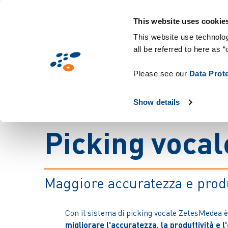
Salta
Soluzioni
Mercati
Tecnologie & Co
al
This website uses cookie
contenuto
This website use technolog
all be referred to here as “
principale
Please see our
Data Prot
Show details
P
i
c
k
i
n
g
v
o
c
a
l
Maggiore accuratezza e produ
Con il sistema di picking vocale ZetesMedea è
migliorare l'accuratezza, la produttività e l