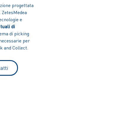
nzione progettata
si. ZetesMedea
ecnologie e
tuali di
tema di picking
a necessarie per
k and Collect.
atti