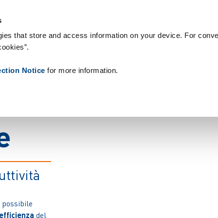
nsumabili
Case Study
Chi siamo
Notizie
Contatti
People
s
ies that store and access information on your device. For conve
cookies”.
ection Notice
for more information.
e
ttività
 possibile
'efficienza
del