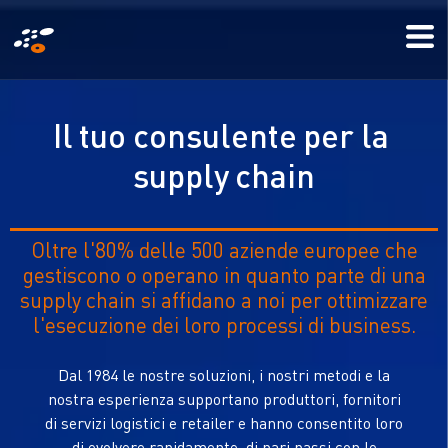
Salta
Mo
al
Me
contenuto
principale
I
l
t
u
o
c
o
n
s
u
l
e
n
t
e
p
e
r
l
a
s
u
p
p
l
y
c
h
a
i
n
Oltre l'80% delle 500 aziende europee che
gestiscono o operano in quanto parte di una
supply chain si affidano a noi per ottimizzare
l'esecuzione dei loro processi di business.
Dal 1984 le nostre soluzioni, i nostri metodi e la
nostra esperienza supportano produttori, fornitori
di servizi logistici e retailer e hanno consentito loro
di evolvere rapidamente, di pari passi con le