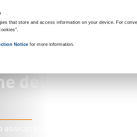
sumabili
Case Study
Chi siamo
Notizie
Contatti
People
s
ies that store and access information on your device. For conve
cookies”.
ection Notice
for more information.
n
e
d
e
l
o assicura la