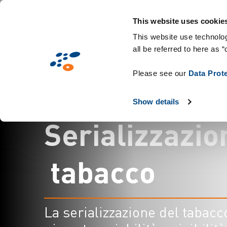
Salta
Soluzioni
Mercati
Tecnologie & Con
al
This website uses cookie
contenuto
This website use technolog
all be referred to here as “
principale
Please see our
Data Prot
Show details
S
e
r
i
a
l
i
z
z
a
z
i
o
t
a
b
a
c
c
o
La serializzazione del tabacc