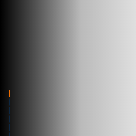
Serializzazione
Vantaggi
Caratteristiche chiave
Contact Us
Soluzione modulare
Brochure