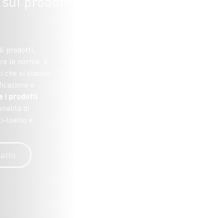
à sui prodotti
di prodotti,
are le norme, è
i che si stanno
ficazione e
 i prodotti
onalità di
-livello e
atto