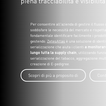
piena tracciabilità e visibilit
Per consentire all'azienda di gestire il flusso 
soddisfare le necessità del mercato e rispett
fondamentale identificare facilmente i prodott
gestendo.
ZetesAtlas
è una soluzione di identi
serializzazione che aiuta i clienti
a monitorare
lungo tutta la supply chain
, utilizzando funzi
serializzazione del tabacco, aggregazione multi
creazione di E-pedigree.
Scopri di più a proposito di
Cont