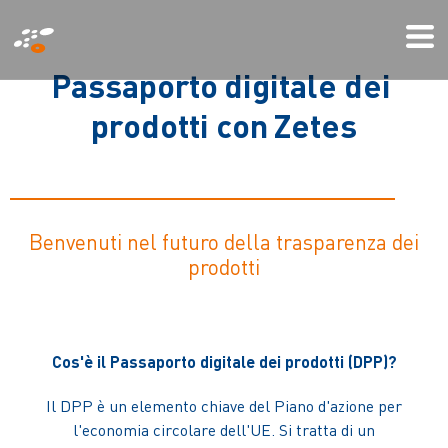
Salta
Mo
al
Me
contenuto
P
a
s
s
a
p
o
r
t
o
d
i
g
i
t
a
l
e
d
e
i
principale
p
r
o
d
o
t
t
i
c
o
n
Z
e
t
e
s
Benvenuti nel futuro della trasparenza dei
prodotti
Cos'è il Passaporto digitale dei prodotti (DPP)?
Il DPP è un elemento chiave del Piano d'azione per
l'economia circolare dell'UE. Si tratta di un