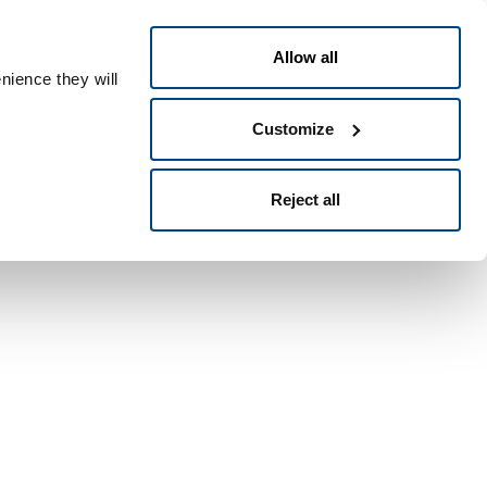
Français
ontact
People ID
Allow all
nience they will
Customize
Reject all