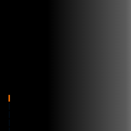
Application magasin
Store tasks
Customer service
Supply chain solutions
Brochure