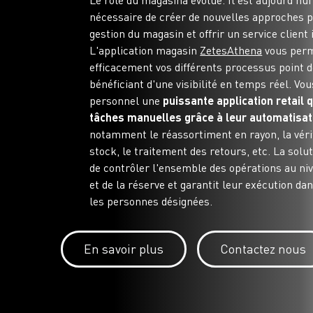
Le rôle du magasina évolué. Il est aujourd’hu
nécessaire de créer de nouvelles approches p
gestion du magasin et offrir un service client
L'application magasin
ZetesAthena
vous perm
efficacement vos différents processus point d
bénéficiant d'une visibilité en temps réel. Vou
personnel une
puissante application retail q
tâches manuelles grâce à leur automatisat
notamment le réassortiment en rayon, la véri
stock, le traitement des retours, etc. La sol
de contrôler l'ensemble des opérations au n
et de la réserve et garantit leur exécution dan
les personnes désignées.
En savoir plus
Contactez nous