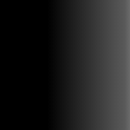
Future-proof
Integration
Why Zetes
Références