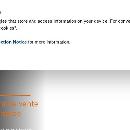
& Consommables
Références
À propos de nous
Actualités
C
s
ies that store and access information on your device. For conve
cookies”.
ection Notice
for more information.
nt de vente
daptée