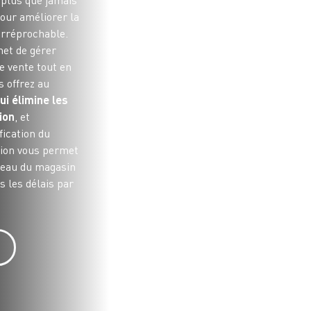
i plus que jamais
our améliorer la
 irréprochable.
et de gérer
e vente tout en
s offrez au
ui élimine les
ion
, et
fication du
ution vous permet
iveau du magasin
s les délais par