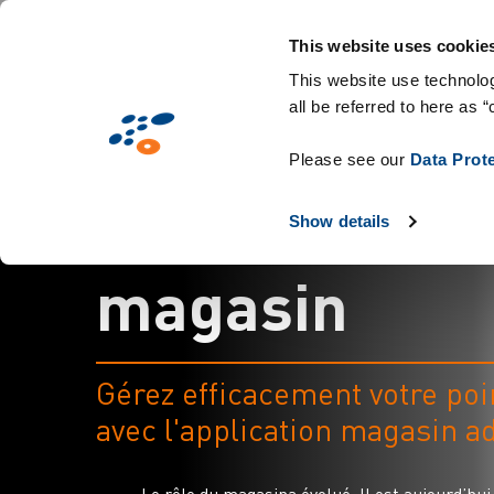
Aller
Solutions
Secteurs d'activité
Technologies 
au
This website uses cookie
contenu
This website use technolog
all be referred to here as “
principal
Please see our
Data Prot
A
p
p
l
i
c
a
t
i
o
n
Show details
m
a
g
a
s
i
n
Gérez efficacement votre poi
avec l'application magasin a