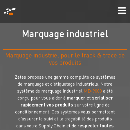
Aller
Mo
au
Me
contenu
principal
M
a
r
q
u
a
g
e
i
n
d
u
s
t
r
i
e
l
Marquage industriel pour le track & trace de
vos produits
Zetes propose une gamme complète de systèmes
de marquage et d'étiquetage industriels. Notre
système de marquage industriel
MD-9000
a été
conçu pour vous aider à
marquer et sérialiser
rapidement vos produits
sur votre ligne de
conditionnement. Ces systèmes vous permettent
d'assurer le suivi et la traçabilité des produits
dans votre Supply Chain et de
respecter toutes