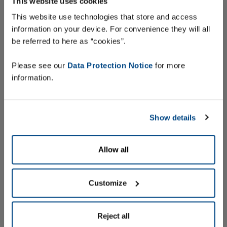
Aperçu et caractéristiques des
This website uses cookies
systèmes d'étiquetage sur mesure
This website use technologies that store and access
information on your device. For convenience they will all
be referred to here as “cookies”.
Plus d'information
Please see our
Data Protection Notice
for more
information.
Show details
Allow all
Customize
Reject all