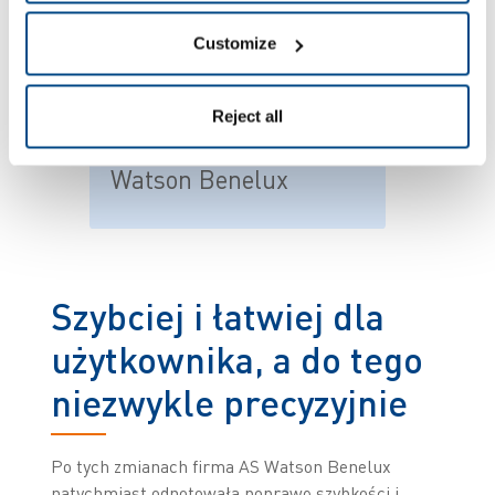
obsługę zarówno
sklepów, jak i
Customize
klientów”. Ruud
Winkel, kierownik ds.
Reject all
systemów SCM w AS
Watson Benelux
Szybciej i łatwiej dla
użytkownika, a do tego
niezwykle precyzyjnie
Po tych zmianach firma AS Watson Benelux
natychmiast odnotowała poprawę szybkości i