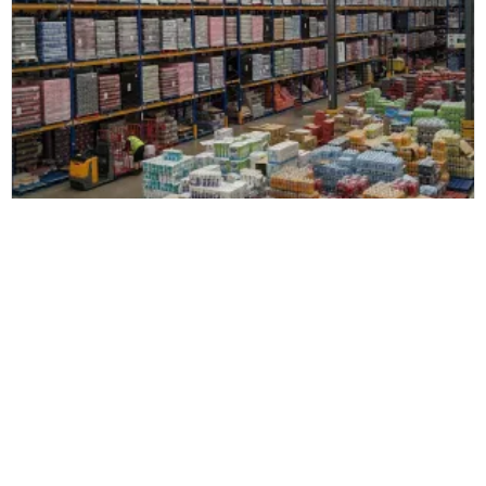
Henderson
Henderson Group zwiększył
efektywność magazynu dzięki
rozwiązaniu Zetes doinwentaryzacji
pełnych palet