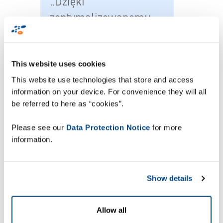
„Dzięki
zoptymalizowanemu
rozwiązaniu
ZetesMedea w zakresie
wybierania głosowego,
This website uses cookies
korzystamy obecnie z
This website use technologies that store and access
information on your device. For convenience they will all
przyszłościowego,
be referred to here as “cookies”.
niezawodnego
systemu, który
Please see our
Data Protection Notice
for more
information.
wspiera wysoką
produktywność,
ogranicza problemy
Show details
operacyjne i pomaga
zapewniać doskonałą
Allow all