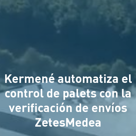
Kermené automatiza el
control de palets con la
verificación de envíos
ZetesMedea