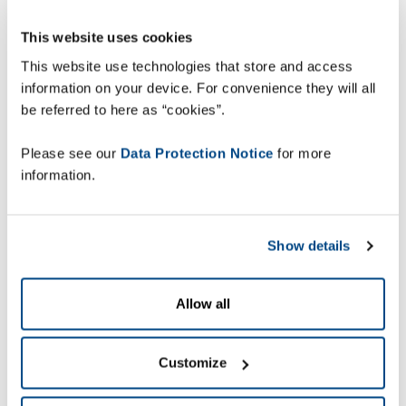
צורך בסטנדרטיזציה
This website uses cookies
ובאוטומציה של תהליכי
This website use technologies that store and access
בקרת המשטחים
information on your device. For convenience they will all
be referred to here as “cookies”.
פעולות ידניות מסוימות גרמו לעיתים לאי התאמות
Please see our
Data Protection Notice
for more
בתוויות או בהרכב המשטחים. במצב שבו אפילו זיהוי
information.
שגוי של ארגז אחד בלבד עלול לגרום לבעיה תברואתית
או לוגיסטית, Kermené ביקשה להפוך את תהליך
בקרת המשטחים שלה לאוטומטי ואחיד יותר.
Show details
המטרה הייתה כפולה:
Allow all
להבטיח עקיבות לכל ארגז ברמת
היחידה באמצעות מספר ייחודי לכל
Customize
פריט משלוח;