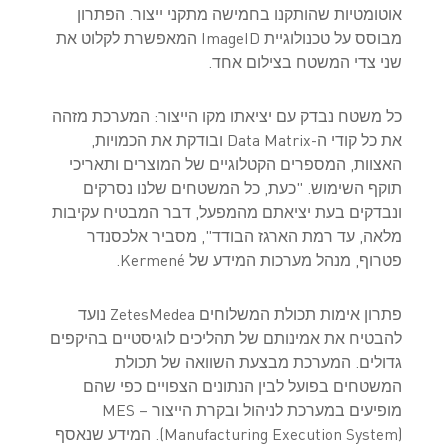
אוטומטיות שהותקנו בחמישה מתקני ייצור. הפתרון
מבוסס על טכנולוגיית ImageID המאפשרת לקלוט את
שני צדי המשטח בצילום אחד.
כל משטח נבדק עם יציאתו מקו הייצור: המערכת מזהה
את כל קודי ה-Data Matrix ובודקת את הכמויות,
האצוות, המספרים הקטלוגיים של המוצרים ותאריכי
תוקף השימוש. "כעת, כל המשטחים שלנו נסרקים
ונבדקים בעת יציאתם מהמפעל, דבר המבטיח עקיבות
מלאה, עד רמת הארגז הבודד", מסביר אלכסנדר
פטרוף, מנהל מערכות המידע של Kermené.
פתרון אימות תכולת המשלוחים ZetesMedea נועד
להבטיח את אמינותם של תהליכים לוגיסטיים בהיקפים
גדולים. המערכת מבצעת השוואה של תכולת
המשטחים בפועל לבין הנתונים הצפויים כפי שהם
מופיעים במערכת לניהול ובקרת הייצור –‏ MES
‏(Manufacturing Execution System‏). המידע שנאסף