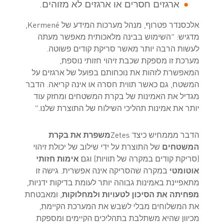
ארגזים חסרים או ארגזים לא מזוהים.
אלכסנדר פטרוף, מנהל מערכות המידע של Kermené,
מדגיש: "השימוש בבינה מלאכותית מאפשר מעתה
לעשות הרבה יותר מאשר סריקת קודים פשוטה.
מערכת זו מספקת שכבת זיהוי חזותי נוספת,
המאפשרת לזהות את נוכחותם בפועל של ארגזים על
המשטח, גם כאשר תווית חסרה או אינה קריאה. הדבר
מגדיל את האמינות של בקרת המשטחים ומחזק עוד
יותר את אמינות תהליכי השילוח של התוצרת שלנו."
הדבר מממחיש כיצד Zetes
משפרת את בקרת
המשטחים
של התוצרת על ידי שילוב של יכולת זיהוי
(סריקת קודים במקרה של תוויות) וגם
אימות חזותי
אוטומטי
במקרה שהסריקה אינה אפשרית. גישה זו
מתאפיינת באמינות גבוהה יותר לעומת בדיקות ידניות,
מפחיתה את הסיכון לטעויות ולמחלוקות
, ומאבטחת
את המשלוחים מבלי לשבש את המערכת הקיימת,
מכיוון שהיא משתלבת בתהליכים הקיימים ומספקת