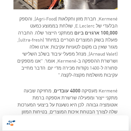
Kermené, חברת מזון וחקלאות (Agri-Food), והספק
הבלעדי של E.Leclerc, שולחת בממוצע כמעט
100,000 ארגזים ביום
ממתקני הייצור שלה. החברה
פועלת בשוק המוצרים הטריים במיוחד (ultra-fresh),
מגזר שאין בו מקום לטעויות עקיבות. ארנו ואלה
(Arnaud Valet), מנהל מפעלי עיבוד בשלב השלישי
ושרשרת ההספקה ב-Kermené, אומר: "אנו מספקים
סחורה ל-1400 נקודות מכירה מדי יום. הדבר מחייב
עקיבות מושלמת מקצה-לקצה."
Kermené מעסיקה
4000 עובדים
, מחזיקה שבעה
מתקני ייצור ומפעילה שרשרת אספקה ברמת
אוטומציה גבוהה. לכן היא נשענת על ביצועי המערכות
שלה לצורך הבטחת איכות המוצרים, בטיחות המזון
ושמירה על תדמית המותג.