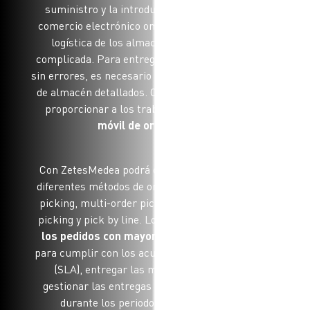
suministro y la introducción de los pedidos de
comercio electrónico omnicanal, la gestión de la
logística de los almacenes es cada vez más
complicada. Para entregar los pedidos a tiempo y
sin errores, es necesario contar con unos procesos
de almacén detallados. Con este fin, resulta ideal
proporcionar a los trabajadores una
solución
móvil de order picking.
Con ZetesMedea podrá combinar tecnologías de
diferentes métodos de order picking, como batch
picking, multi-order picking, wave picking, zone
picking y pick by line. Los operarios
prepararán
los pedidos con mayor rapidez y sin errores
,
para cumplir con los acuerdos de nivel de servicio
(SLA), entregar las mercancías a tiempo y
gestionar las entregas no planificadas, incluso
durante los periodos de mucho trabajo.