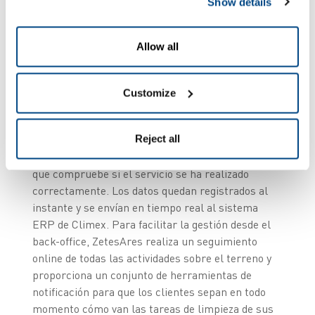
Show details
trabajadores sobre el terreno, el back-office y los
clientes. En la actualidad, los jefes de equipo de
Climex acceden a esta solución por medio de
Allow all
terminales móviles Zebra MC75, de gran
resistencia. Ahora disponen de los horarios de los
vuelos en tiempo real y pueden ajustar
Customize
fácilmente los turnos de trabajo en caso
necesario. En el terminal móvil pueden consultar
Reject all
la lista de tareas, marcar las que ya se hayan
finalizado y solicitar al sobrecargo de la aerolínea
que compruebe si el servicio se ha realizado
correctamente. Los datos quedan registrados al
instante y se envían en tiempo real al sistema
ERP de Climex. Para facilitar la gestión desde el
back-office, ZetesAres realiza un seguimiento
online de todas las actividades sobre el terreno y
proporciona un conjunto de herramientas de
notificación para que los clientes sepan en todo
momento cómo van las tareas de limpieza de sus