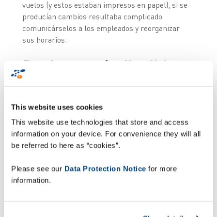
vuelos (y estos estaban impresos en papel), si se
producían cambios resultaba complicado
comunicárselos a los empleados y reorganizar
sus horarios.
Registro más flexible y
rápido con notificación
de tareas en tiempo
This website uses cookies
real
This website use technologies that store and access
information on your device. For convenience they will all
be referred to here as “cookies”.
Climex buscaba una solución para optimizar los
procesos de registro de tareas y recopilación de
Please see our
Data Protection Notice
for more
datos, que les permitiera realizar un análisis del
information.
servicio en tiempo real. Por este motivo eligieron
ZetesAres, que facilita la captura de datos y la
comunicación en tiempo real entre los