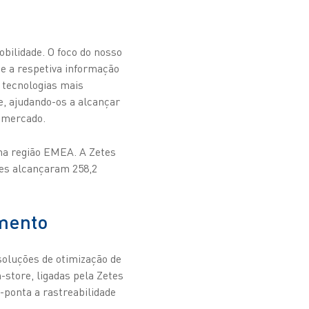
bilidade. O foco do nosso
 e a respetiva informação
 tecnologias mais
e, ajudando-os a alcançar
o mercado.
na região EMEA. A Zetes
tes alcançaram 258,2
imento
oluções de otimização de
store, ligadas pela Zetes
-ponta a rastreabilidade
ante ao ajudar as