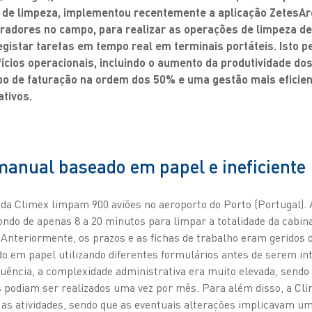
 de limpeza, implementou recentemente a aplicação ZetesAr
adores no campo, para realizar as operações de limpeza de 
 registar tarefas em tempo real em terminais portáteis. Isto p
cios operacionais, incluindo o aumento da produtividade d
o de faturação na ordem dos 50% e uma gestão mais eficien
tivos.
anual baseado em papel e ineficiente
 da Climex limpam 900 aviões no aeroporto do Porto (Portugal).
ndo de apenas 8 a 20 minutos para limpar a totalidade da cabin
s. Anteriormente, os prazos e as fichas de trabalho eram gerido
o em papel utilizando diferentes formulários antes de serem i
ncia, a complexidade administrativa era muito elevada, sendo 
s podiam ser realizados uma vez por mês. Para além disso, a Clim
as atividades, sendo que as eventuais alterações implicavam u