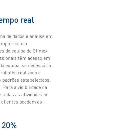
tempo real
lha de dados e análise em
empo real e a
res de equipa da Climex
issionais têm acesso em
da equipa, se necessário.
trabalho realizado e
s padrões estabelecidos.
Para a visibilidade da
 todas as atividades no
 clientes acedam ao
m 20%