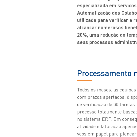
especializada em serviços
Automatização dos Colabor
utilizada para verificar e
alcançar numerosos benefí
20%, uma redução do temp
seus processos administra
Processamento m
Todos os meses, as equipas
com prazos apertados, dispo
de verificação de 30 tarefa
processo totalmente basead
no sistema ERP. Em consequê
atividade e faturação apena
voos em papel para planear 