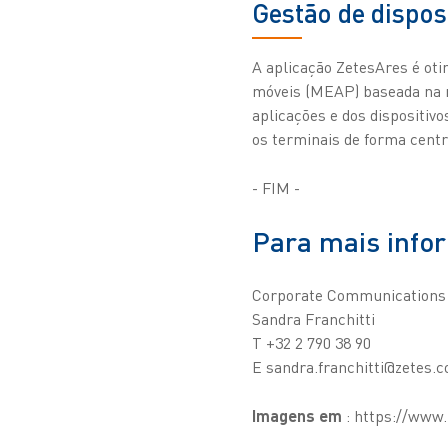
Gestão de dispos
A aplicação ZetesAres é ot
móveis (MEAP) baseada na nu
aplicações e dos dispositiv
os terminais de forma centr
- FIM -
Para mais info
Corporate Communications
Sandra Franchitti
T +32 2 790 38 90
E sandra.franchitti@zetes.
Imagens em
: https://www