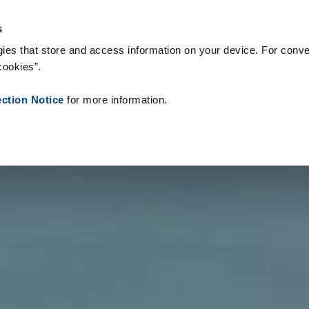
onsumíveis
Referências
Sobre nós
Notícias
Contacto
P
s
ies that store and access information on your device. For conve
cookies”.
ection Notice
for more information.