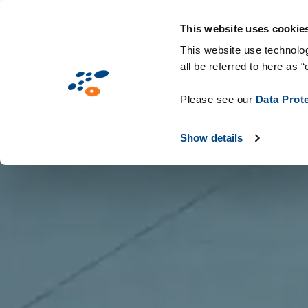
Passar
Solutions
Mercados
Tecnologias e c
para
This website uses cookie
o
This website use technolog
all be referred to here as “
conteúdo
principal
Please see our
Data Prot
Show details