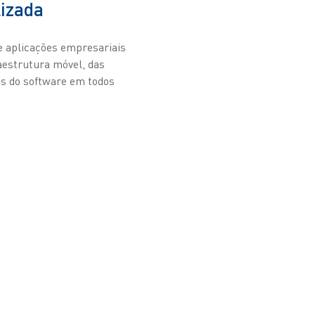
lizada
e aplicações empresariais
aestrutura móvel, das
es do software em todos