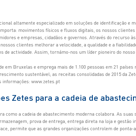
ional altamente especializado em soluções de identificação e mo
importa: movimentos físicos e fluxos digitais, os nossos clientes
idores e empresas, cidadãos e governos. Através do recurso às
ossos clientes melhorar a velocidade, a qualidade e a fiabilidad
es de actividade. Assim, tornámo-nos um líder pioneiro do noss
de em Bruxelas e emprega mais de 1.100 pessoas em 21 países 
rescimento sustentável; as receitas consolidadas de 2015 da Ze
s informações: www.zetes.pt
ões Zetes para a cadeia de abastec
ra como a cadeia de abastecimento moderna colabora. As suas s
azenagem, prova de entrega, entrega direta na loja e gestão in-
ace, permite que as grandes organizações controlem de ponta-a
ão até ao consumidor final. A Zetes desempenha um papel import