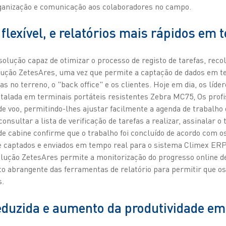
ganização e comunicação aos colaboradores no campo.
 flexível, e relatórios mais rápidos em 
olução capaz de otimizar o processo de registo de tarefas, reco
solução ZetesAres, uma vez que permite a captação de dados em t
 no terreno, o "back office" e os clientes. Hoje em dia, os líde
talada em terminais portáteis resistentes Zebra MC75, Os prof
e voo, permitindo-lhes ajustar facilmente a agenda de trabalho 
onsultar a lista de verificação de tarefas a realizar, assinalar o 
 de cabine confirme que o trabalho foi concluído de acordo com o
 captados e enviados em tempo real para o sistema Climex ERP. 
solução ZetesAres permite a monitorização do progresso online de
 abrangente das ferramentas de relatório para permitir que os
s.
eduzida e aumento da produtividade e