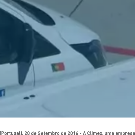
a (Portugal), 20 de Setembro de 2016 - A Climex, uma empres