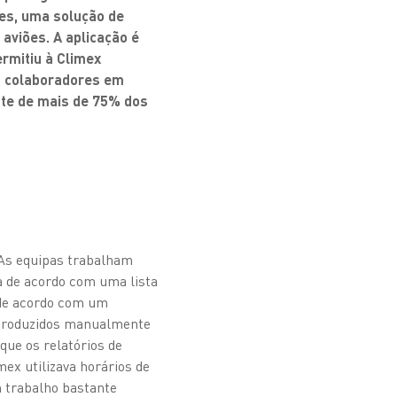
es, uma solução de
aviões. A aplicação é
ermitiu à Climex
os colaboradores em
te de mais de 75% dos
 As equipas trabalham
a de acordo com uma lista
s de acordo com um
ntroduzidos manualmente
que os relatórios de
ex utilizava horários de
m trabalho bastante