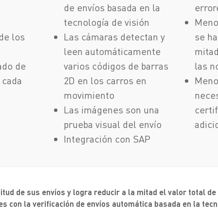
de envíos basada en la
error
tecnología de visión
Meno
de los
Las cámaras detectan y
se ha
leen automáticamente
mitad
tado de
varios códigos de barras
las n
r cada
2D en los carros en
Meno
movimiento
neces
Las imágenes son una
certi
prueba visual del envío
adici
Integración con SAP
itud de sus envíos y logra reducir a la mitad el valor total de
s con la verificación de envíos automática basada en la tecn