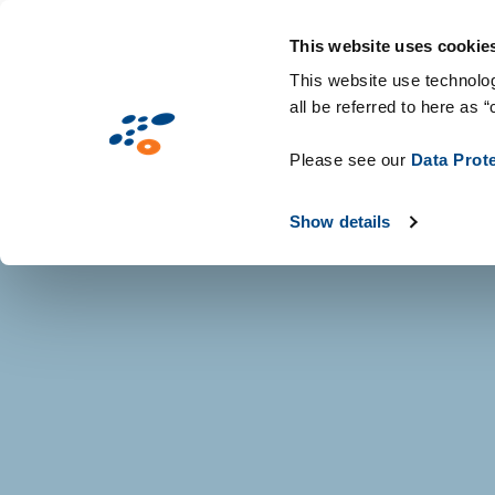
Pasar
Soluciones
Mercados
Tecnologías y 
al
This website uses cookie
contenido
This website use technolog
all be referred to here as “
principal
Please see our
Data Prot
Show details