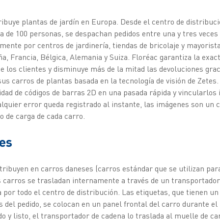
ribuye plantas de jardín en Europa. Desde el centro de distribució
la de 100 personas, se despachan pedidos entre una y tres vece
mente por centros de jardinería, tiendas de bricolaje y mayorist
a, Francia, Bélgica, Alemania y Suiza. Floréac garantiza la exact
 los clientes y disminuye más de la mitad las devoluciones graci
sus carros de plantas basada en la tecnología de visión de Zetes
idad de códigos de barras 2D en una pasada rápida y vincularlos
quier error queda registrado al instante, las imágenes son un 
do de carga de cada carro.
les
stribuyen en carros daneses (carros estándar que se utilizan par
s carros se trasladan internamente a través de un transportado
 por todo el centro de distribución. Las etiquetas, que tienen un
 del pedido, se colocan en un panel frontal del carro durante el
do y listo, el transportador de cadena lo traslada al muelle de c