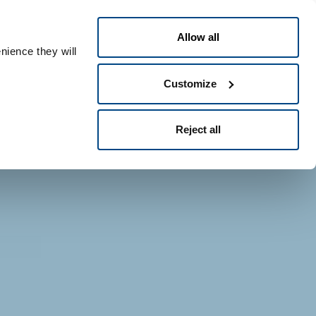
Español
People ID
Allow all
nience they will
Customize
Reject all