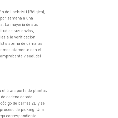
n de Lochristi (Bélgica),
s por semana a una
as. La mayoría de sus
itud de sus envíos,
as a la verificación
. El sistema de cámaras
 inmediatamente con el
comprobante visual del
a el transporte de plantas
r de cadena dotado
 código de barras 2D y se
 proceso de picking. Una
arga correspondiente.