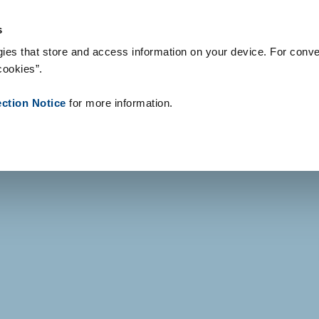
Productos
Referencias
Sobre nosotros
Noticias
Contacto
s
ies that store and access information on your device. For conve
cookies”.
ection Notice
for more information.