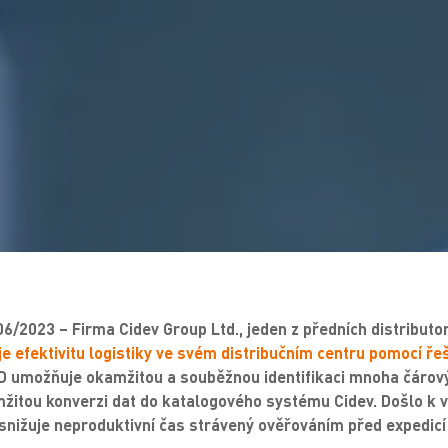
06/2023 – Firma Cidev Group Ltd., jeden z předních distributo
je efektivitu logistiky ve svém distribučním centru pomocí ř
ID umožňuje okamžitou a souběžnou identifikaci mnoha čárov
itou konverzi dat do katalogového systému Cidev. Došlo k 
ž snižuje neproduktivní čas strávený ověřováním před expedic