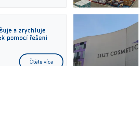
uje a zrychluje
ek pomocí řešení
D
Čtěte více
ss optimalizovala
k pomocí řešení
Čtěte více