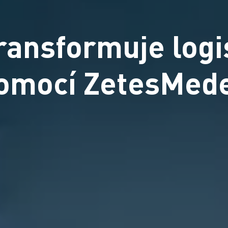
ransformuje logi
omocí ZetesMed