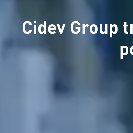
Cidev Group t
p