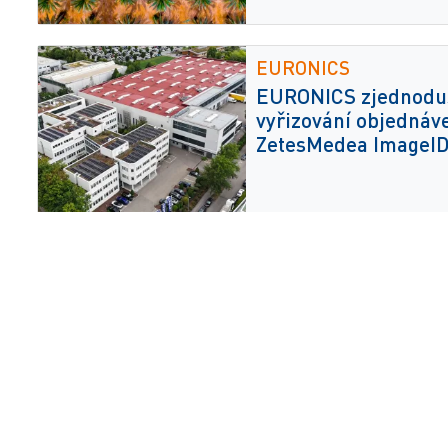
EURONICS
EURONICS zjednoduš
vyřizování objednáv
ZetesMedea ImageI
Modexpress
Společnost Modexpre
ověřování objednáve
ZetesMedea RFID