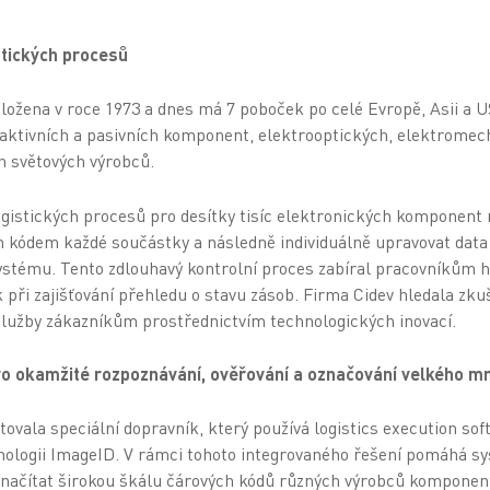
istických procesů
ložena v roce 1973 a dnes má 7 poboček po celé Evropě, Asii a US
aktivních a pasivních komponent, elektrooptických, elektrome
ch světových výrobců.
logistických procesů pro desítky tisíc elektronických komponent 
m kódem každé součástky a následně individuálně upravovat dat
ystému. Tento zdlouhavý kontrolní proces zabíral pracovníkům ho
 při zajišťování přehledu o stavu zásob. Firma Cidev hledala zku
í služby zákazníkům prostřednictvím technologických inovací.
 okamžité rozpoznávání, ověřování a označování velkého mn
vala speciální dopravník, který používá logistics execution so
ologii ImageID. V rámci tohoto integrovaného řešení pomáhá 
načítat širokou škálu čárových kódů různých výrobců komponen