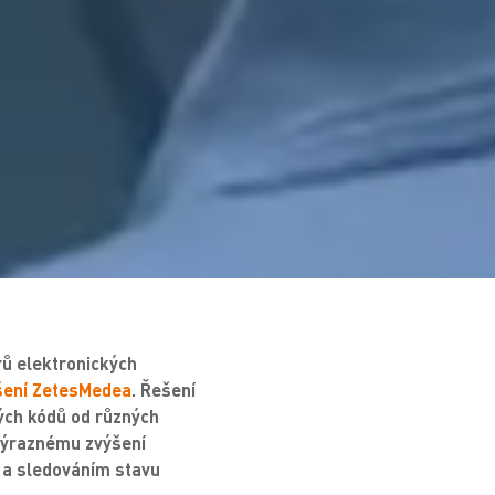
rů elektronických
ešení ZetesMedea
. Řešení
ých kódů od různých
výraznému zvýšení
í a sledováním stavu