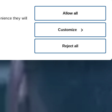
Česky
ople ID
Allow all
nience they will
Customize
Reject all