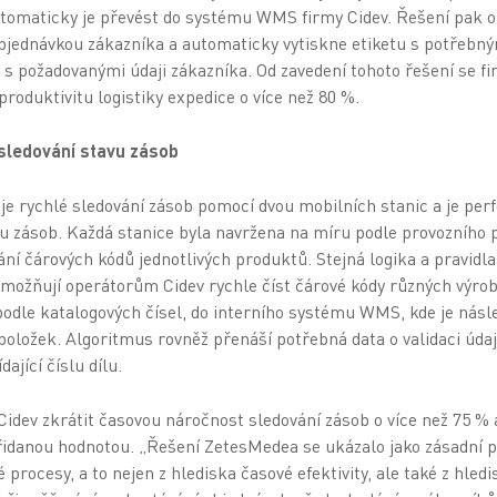
tomaticky je převést do systému WMS firmy Cidev. Řešení pak o
jednávkou zákazníka a automaticky vytiskne etiketu s potřebn
 s požadovanými údaji zákazníka. Od zavedení tohoto řešení se fi
produktivitu logistiky expedice o více než 80 %.
 sledování stavu zásob
 rychlé sledování zásob pomocí dvou mobilních stanic a je per
vu zásob. Každá stanice byla navržena na míru podle provozního p
í čárových kódů jednotlivých produktů. Stejná logika a pravidl
možňují operátorům Cidev rychle číst čárové kódy různých výro
 podle katalogových čísel, do interního systému WMS, kde je násl
položek. Algoritmus rovněž přenáší potřebná data o validaci úda
ající číslu dílu.
Cidev zkrátit časovou náročnost sledování zásob o více než 75 % 
přidanou hodnotou. „Řešení ZetesMedea se ukázalo jako zásadní 
procesy, a to nejen z hlediska časové efektivity, ale také z hledi