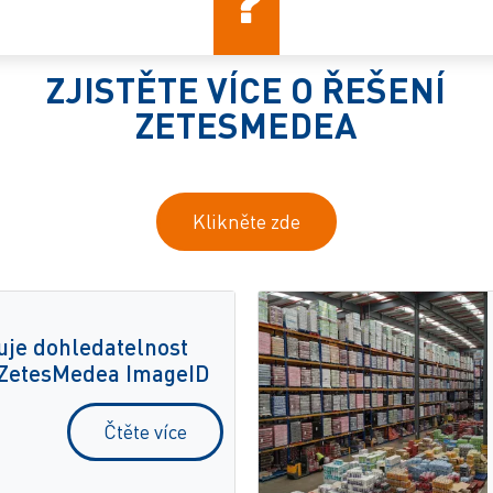
ZJISTĚTE VÍCE O ŘEŠENÍ
ZETESMEDEA
Klikněte zde
uje dohledatelnost
 ZetesMedea ImageID
Čtěte více