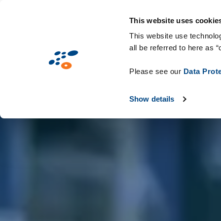
Přejít
Solutions
Oborová řešení
Techno
k
This website uses cookie
hlavnímu
This website use technolog
all be referred to here as “
obsahu
Please see our
Data Prot
Show details