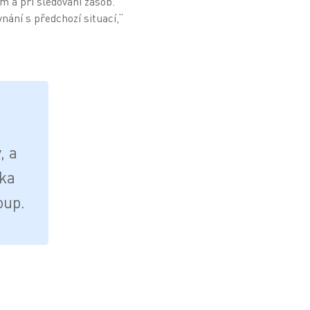
m a při sledování zásob.
ání s předchozí situací,“
, a
ska
oup.