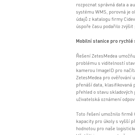
rozpoznat správná data a au
systému WMS, porovná je ob
údajů z katalogu firmy Cidev
úspoře času podařilo zvýšit 
Mobilní stanice pro rychlé
Řešení ZetesMedea umožňuje
problému s viditelností sta
kamerou ImageID pro načítán
ZetesMedea pro ověřování u
přenáší data, klasifikovaná
přehled o stavu skladových 
uživatelská oznámení odpovíd
Toto řešení umožnilo firmě 
kapacity pro úkoly s vyšší 
hodnotou pro naše logistické 