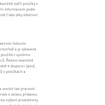
kamžitě ověří položky v
ými informacemi podle
rmě Cidev díky efektivní
fektním řešením
rostředí a je vybavená
a použitá v systému
bců. Řešení okamžitě
edně k dispozici úplný
jů o položkách a
a uvolnit tak pracovní
prvek s velkou přidanou
ska zvýšení produktivity.