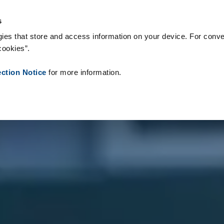
logie & Produkty
Reference
O nás
Aktuality
Kontakt
Pe
s
ies that store and access information on your device. For conve
cookies”.
ection Notice
for more information.