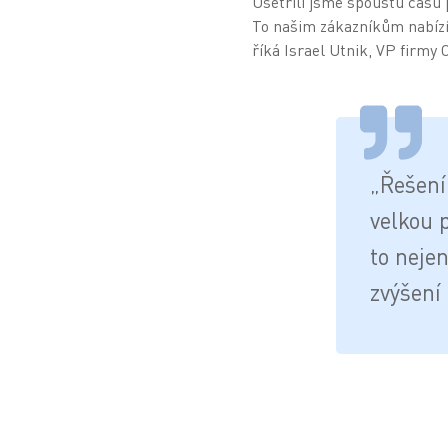
Ušetřili jsme spoustu času 
To našim zákazníkům nabízí 
říká Israel Utnik, VP firmy 
„Řešení
velkou 
to nejen
zvýšení 