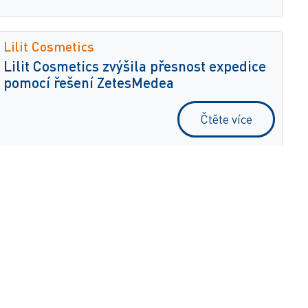
Lilit Cosmetics
Lilit Cosmetics zvýšila přesnost expedice
pomocí řešení ZetesMedea
Čtěte více
Galp
Firma Galp zlepšila viditelnost a zvýšila
efektivitu dodávek pomocí řešení
ZetesAres
Čtěte více