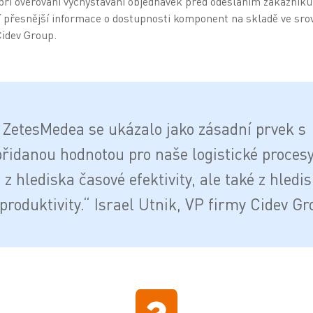
při ověřování vychystávání objednávek před odesláním zákazníků
přesnější informace o dostupnosti komponent na skladě ve srovn
Cidev Group.
 ZetesMedea se ukázalo jako zásadní prvek s
přidanou hodnotou pro naše logistické procesy
 z hlediska časové efektivity, ale také z hledi
produktivity.“ Israel Utnik, VP firmy Cidev Gr