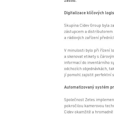
zásob.
Digitalizace klíčových log
Skupina Cidev Group byla za
zástupcem a distributorem 
a rádiových zařízení přední
V minulosti bylo při řízení 
a skenovat etikety s čárový
informací do inventárního s
odchozích objednávkách, tak
jí pomohl zajistit perfektn
Automatizovaný systém pro
Společnost Zetes implemento
pokročilou kamerovou techn
Cidev okamžitě a hromadně 