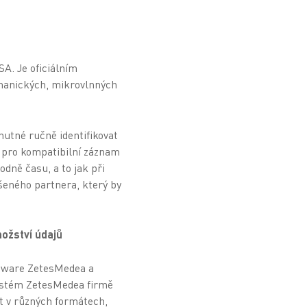
A. Je oficiálním
chanických, mikrovlnných
nutné ručně identifikovat
a pro kompatibilní záznam
dně času, a to jak při
šeného partnera, který by
ožství údajů
ftware ZetesMedea a
systém ZetesMedea firmě
t v různých formátech,