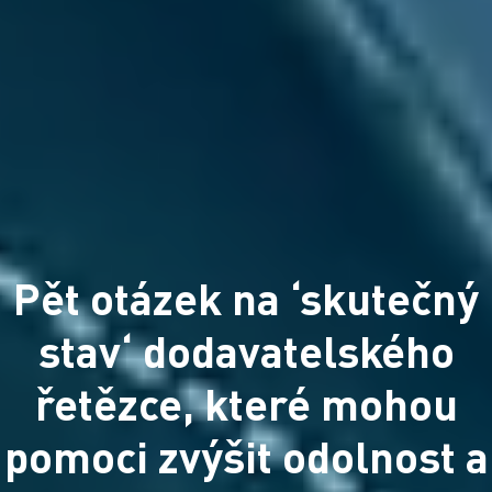
Pět otázek na ‘skutečný
stav‘ dodavatelského
řetězce, které mohou
pomoci zvýšit odolnost a