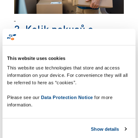
2. Kolik pokusů o
doručení je
neúspěšných?
This website uses cookies
This website use technologies that store and access
Protože na poslední míli může připadnout až 30 %
information on your device. For convenience they will all
z celkových nákladů, opakované doručování je
be referred to here as “cookies”.
problémové, co se týče logistiky, image značky a
dopadů na životní prostředí. Neúspěšné pokusy o
Please see our
Data Protection Notice
for more
doručení mohou stát až 15 euro na jeden balík a
information.
zákazníci obvykle tolerují jen tři chyby při
doručení, pak začnou využívat jiného dodavatele.
Proto jde o závažný problém, zvláště pro
Show details
maloobchody.