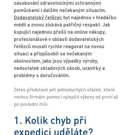
zásobování zdravotnickými ochrannými
pomůckami i dalším nečekaným situacím.
Dodavatelský řetězec
byl najednou v hledáčku
médií a znovu získává patřičný respekt. Jak
kupující najednou přešli na online nákupy,
profesionálové v oblasti dodavatelských
řetězců museli rychle reagovat na novou
situaci a přizpůsobit se nečekaným
okolnostem, jako jsou výpadky výroby,
nedostatek skladových zásob, uzavírky a
problémy s doručováním.
Zetes představil pět jednoduchých otázek, které
mohou firmám pomoci vylepšit výkony od první až
po poslední míli.
1. Kolik chyb při
expedici uděláte?