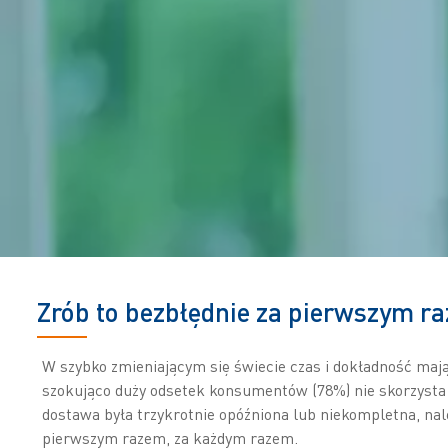
Zrób to bezbłędnie za pierwszym r
W szybko zmieniającym się świecie czas i dokładność mają
szokująco duży odsetek konsumentów (78%) nie skorzysta
dostawa była trzykrotnie opóźniona lub niekompletna, nale
pierwszym razem, za każdym razem.