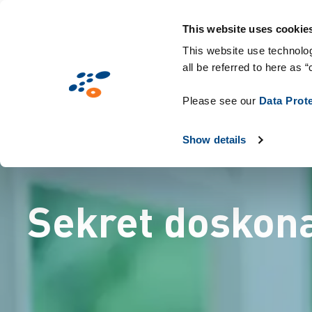
Przejdź
Rozwiązania
Branże
Technologie i mat
do
This website uses cookie
treści
This website use technolog
all be referred to here as “
Please see our
Data Prot
Show details
Sekret doskon