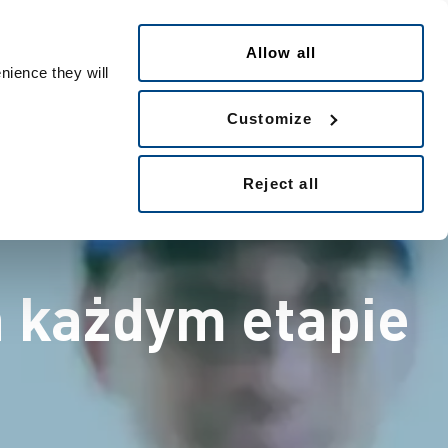
Polski
People ID
Allow all
nience they will
Customize
Reject all
 każdym etapie