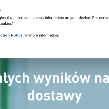
eriały eksploatacyjne
Referencje
O nas
Aktualności
Kontakt
s
ies that store and access information on your device. For conve
cookies”.
ection Notice
for more information.
ałych wyników na
dostawy