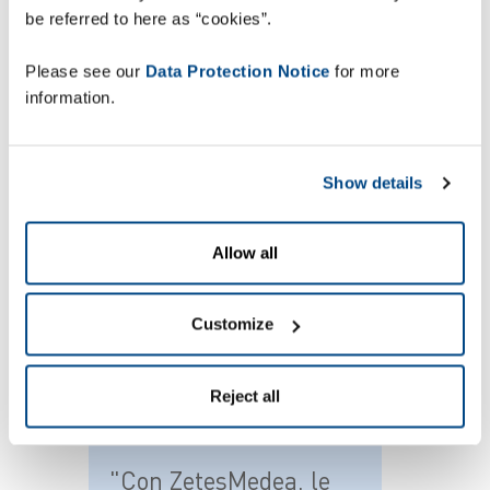
ottimizzare l'uso della forza lavoro e di ridurre al
be referred to here as “cookies”.
minimo i tempi richiesti per gli spostamenti tra
le varie posizioni di picking.
Please see our
Data Protection Notice
for more
information.
Show details
Allow all
Customize
Reject all
"Con ZetesMedea, le