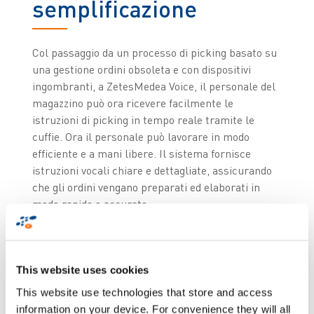
semplificazione
Col passaggio da un processo di picking basato su
una gestione ordini obsoleta e con dispositivi
ingombranti, a ZetesMedea Voice, il personale del
magazzino può ora ricevere facilmente le
istruzioni di picking in tempo reale tramite le
cuffie. Ora il personale può lavorare in modo
efficiente e a mani libere. Il sistema fornisce
istruzioni vocali chiare e dettagliate, assicurando
che gli ordini vengano preparati ed elaborati in
modo rapido e accurato.
Poiché la soluzione non richiede addestramento,
l'onboarding di nuovi dipendenti risulta rapido e
gli operatori possono essere operativi in pochi
This website uses cookies
minuti. ZetesMedea semplifica il consolidamento
This website use technologies that store and access
dei processi di picking, permettendo a Mediq di
information on your device. For convenience they will all