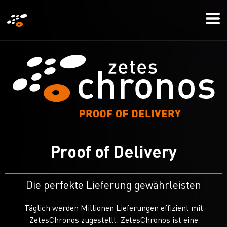
Direkt
Mo
zum
Me
Inhalt
P
r
o
o
f
o
f
D
e
l
i
v
e
r
y
Die perfekte Lieferung gewährleisten
Täglich werden Millionen Lieferungen effizient mit
ZetesChronos zugestellt. ZetesChronos ist eine