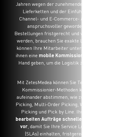
Jahren wegen der zunehmenden Komplexität der
Lieferketten und der Einführung von Omni-
Channel- und E-Commerce- Aufträgen immer
anspruchsvoller geworden. Damit Ihre
Bestellungen fristgerecht und vollständig geliefert
werden, brauchen Sie exakte Lagerprozesse. Sie
können Ihre Mitarbeiter unterstützen, indem Sie
ihnen eine
mobile Kommissionier-Lösung
an die
Hand geben, um die Logistik zu rationalisieren.
Mit ZetesMedea können Sie Technologie für alle
Kommissionier-Methoden kombinieren und
aufeinander abstimmen, wie zum Beispiel Batch
Picking, Multi-Order Picking, Wave Picking, Zone
Picking und Pick by Line. Ihre Lagerarbeiter
bearbeiten Aufträge schneller und ohne Fehler
vor
, damit Sie Ihre Service Level Agreements
(SLAs) einhalten, fristgerecht liefern und