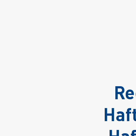
Re
Haf
Ha