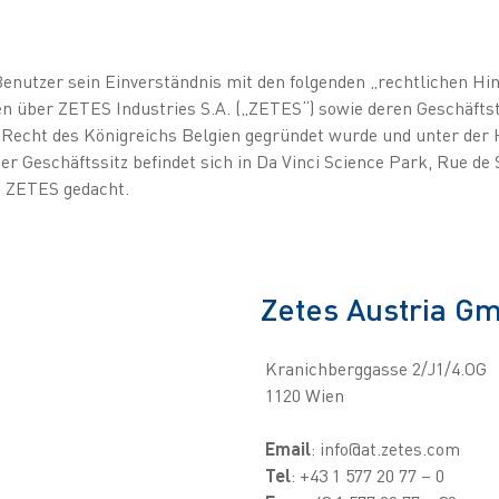
 Benutzer sein Einverständnis mit den folgenden „rechtlichen Hi
n über ZETES Industries S.A. („ZETES“) sowie deren Geschäftstä
em Recht des Königreichs Belgien gegründet wurde und unter de
er Geschäftssitz befindet sich in Da Vinci Science Park, Rue de 
n ZETES gedacht.
Zetes Austria G
Kranichberggasse 2/J1/4.OG
1120 Wien
Email
: info@at.zetes.com
Tel
: +43 1 577 20 77 – 0