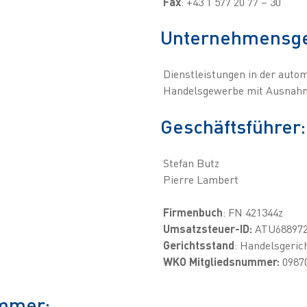
Fax
: +43 1 577 20 77 – 30
Unternehmensg
Dienstleistungen in der auto
Handelsgewerbe mit Ausnahm
Geschäftsführer:
Stefan Butz
Pierre Lambert
Firmenbuch
: FN 421344z
Umsatzsteuer-ID:
ATU68897
Gerichtsstand
: Handelsgeric
WKO Mitgliedsnummer:
0987
ummer: