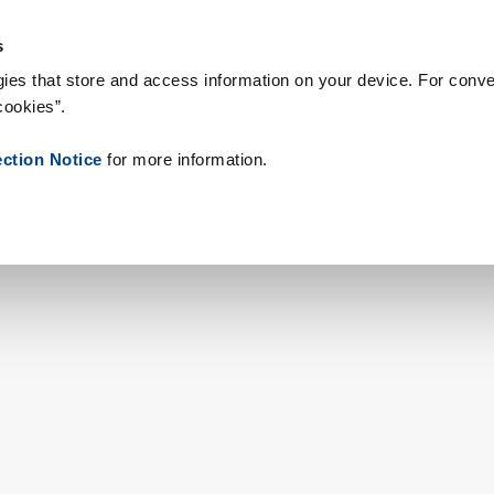
n & Supplies
Referenzen
Über Uns
News
Kontakt
Peop
s
ies that store and access information on your device. For conve
cookies”.
ection Notice
for more information.