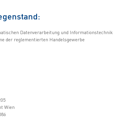
egenstand:
matischen Datenverarbeitung und Informationstechnik
e der reglementierten Handelsgewerbe
205
ht Wien
086