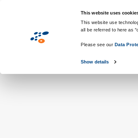
Direkt
Lösungen
Branchen
Technologie
zum
This website uses cookie
Inhalt
This website use technolog
all be referred to here as “
Please see our
Data Prot
Show details