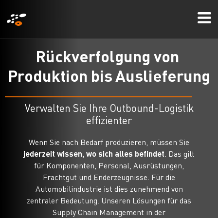
Direkt
Mo
zum
Me
Inhalt
R
ü
c
k
v
e
r
f
o
l
g
u
n
g
v
o
n
P
r
o
d
u
k
t
i
o
n
b
i
s
A
u
s
l
i
e
f
e
r
u
n
g
Verwalten Sie Ihre Outbound-Logistik
effizienter
Wenn Sie nach Bedarf produzieren, müssen Sie
jederzeit wissen, wo sich alles befindet
. Das gilt
für Komponenten, Personal, Ausrüstungen,
Frachtgut und Enderzeugnisse. Für die
Automobilindustrie ist dies zunehmend von
zentraler Bedeutung. Unseren Lösungen für das
Supply Chain Management in der